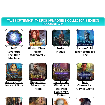
TALES OF TERROR: THE FOG OF MADNESS COLLECTOR'S EDITION
PODOBNE GRY
HdO
Hidden Object:
Jezioro
Insane Cold:
Adventure:
Home
Nadziei
Back to the Ice
The Time
Makeover 2
Age
Machine
Journey: The
Kingmaker:
Lost Lands:
Noir
Heart of Gaia
Rise to the
Mistakes of
Chronicles:
Throne
the Past
City of Crime
Collector's
Edition