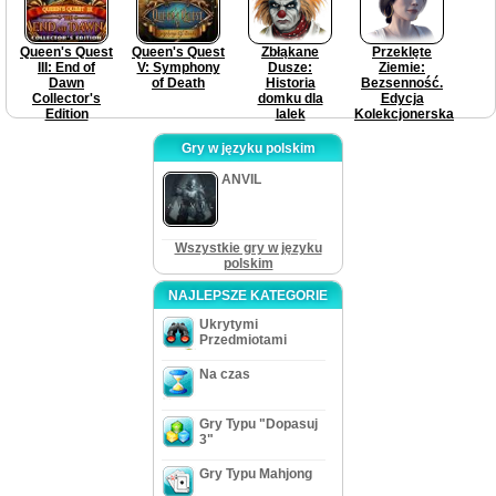
Queen's Quest
Queen's Quest
Zbłąkane
Przeklęte
III: End of
V: Symphony
Dusze:
Ziemie:
Dawn
of Death
Historia
Bezsenność.
Collector's
domku dla
Edycja
Edition
lalek
Kolekcjonerska
Gry w języku polskim
ANVIL
Wszystkie gry w języku
polskim
NAJLEPSZE KATEGORIE
Ukrytymi
Przedmiotami
Na czas
Gry Typu "Dopasuj
3"
Gry Typu Mahjong