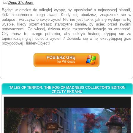
od
Deep Shadows
Będąc w drodze do odległej wyspy, by opowiadać o najnowszej historii,
łódź nieuchronnie ulega awarii. Kiedy się obudzisz, znajdziesz się w
pułapce i walczysz o swoje życie! Nic nie jest takie, jak się wydaje na tej
wyspie, kiedy przemierzasz starożytne ziemie, by uciec przed swoimi
porywaczami. Co więcej, dziwna mgła rozpoczęła inwazję na własność.
Czy masz to, czego potrzeba, aby odkryć historię kryjącą się za
tajemniczą mgłą i uciec z życiem? Dowiedz się w tej ekscytującej grze
przygodowej Hidden-Object!
POBIERZ GRĘ
for Windows
TALES OF TERROR: THE FOG OF MADNESS COLLECTOR'S EDITION
ZRZUTY EKRANU