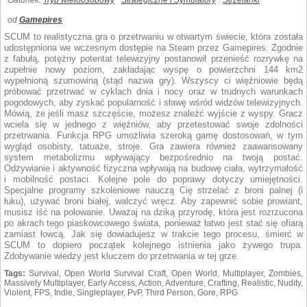
Gatunek:
Tryb wieloosobowy
Strategiczne i Symulatory
Strzelanki
od
Gamepires
SCUM to realistyczna gra o przetrwaniu w otwartym świecie, która została
udostępniona we wczesnym dostępie na Steam przez Gamepires. Zgodnie
z fabułą, potężny potentat telewizyjny postanowił przenieść rozrywkę na
zupełnie nowy poziom, zakładając wyspę o powierzchni 144 km2
wypełnioną szumowiną (stąd nazwa gry). Wszyscy ci więźniowie będą
próbować przetrwać w cyklach dnia i nocy oraz w trudnych warunkach
pogodowych, aby zyskać popularność i sławę wśród widzów telewizyjnych.
Mówią, że jeśli masz szczęście, możesz znaleźć wyjście z wyspy. Gracz
wciela się w jednego z więźniów, aby przetestować swoje zdolności
przetrwania. Funkcja RPG umożliwia szeroką gamę dostosowań, w tym
wygląd osobisty, tatuaże, stroje. Gra zawiera również zaawansowany
system metabolizmu wpływający bezpośrednio na twoją postać.
Odżywianie i aktywność fizyczna wpływają na budowę ciała, wytrzymałość
i mobilność postaci. Kolejne pole do poprawy dotyczy umiejętności.
Specjalne programy szkoleniowe nauczą Cię strzelać z broni palnej (i
łuku), używać broni białej, walczyć wręcz. Aby zapewnić sobie prowiant,
musisz iść na polowanie. Uważaj na dziką przyrodę, która jest rozrzucona
po akrach tego piaskowcowego świata, ponieważ łatwo jest stać się ofiarą
zamiast łowcą. Jak się dowiadujesz w trakcie tego procesu, śmierć w
SCUM to dopiero początek kolejnego istnienia jako żywego trupa.
Zdobywanie wiedzy jest kluczem do przetrwania w tej grze.
Tags:
Survival, Open World Survival Craft, Open World, Multiplayer, Zombies,
Massively Multiplayer, Early Access, Action, Adventure, Crafting, Realistic, Nudity,
Violent, FPS, Indie, Singleplayer, PvP, Third Person, Gore, RPG