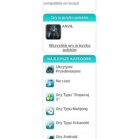
compatible on-board
Gry w języku polskim
ANVIL
Wszystkie gry w języku
polskim
NAJLEPSZE KATEGORIE
Ukrytymi
Przedmiotami
Na czas
Gry Typu "Dopasuj
3"
Gry Typu Mahjong
Gry Typu Arkanoid
Gry Android