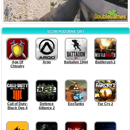
SCUM PODOBNE GRY
Age Of
Argo
Battalion 1944
Battlerush 2
Chivalry
Call of Duty:
Defence
ExoTanks
Far Cry 2
Black Ops 4
Alliance 2