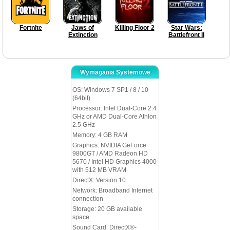
Fortnite
Jaws of
Killing Floor 2
Star Wars:
Extinction
Battlefront II
Wymagania Systemowe
OS: Windows 7 SP1 / 8 / 10
(64bit)
Processor: Intel Dual-Core 2.4
GHz or AMD Dual-Core Athlon
2.5 GHz
Memory: 4 GB RAM
Graphics: NVIDIA GeForce
9800GT / AMD Radeon HD
5670 / Intel HD Graphics 4000
with 512 MB VRAM
DirectX: Version 10
Network: Broadband Internet
connection
Storage: 20 GB available
space
Sound Card: DirectX®-