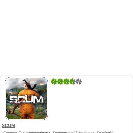
5
1
SCUM