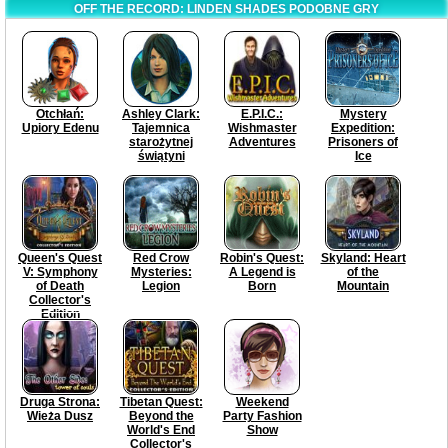
OFF THE RECORD: LINDEN SHADES PODOBNE GRY
Otchłań:
Ashley Clark:
E.P.I.C.:
Mystery
Upiory Edenu
Tajemnica
Wishmaster
Expedition:
starożytnej
Adventures
Prisoners of
świątyni
Ice
Queen's Quest
Red Crow
Robin's Quest:
Skyland: Heart
V: Symphony
Mysteries:
A Legend is
of the
of Death
Legion
Born
Mountain
Collector's
Edition
Druga Strona:
Tibetan Quest:
Weekend
Wieża Dusz
Beyond the
Party Fashion
World's End
Show
Collector's