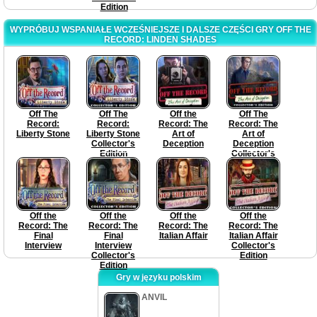
Edition
WYPRÓBUJ WSPANIAŁE WCZEŚNIEJSZE I DALSZE CZĘŚCI GRY OFF THE
RECORD: LINDEN SHADES
Off The
Off The
Off the
Off The
Record:
Record:
Record: The
Record: The
Liberty Stone
Liberty Stone
Art of
Art of
Collector's
Deception
Deception
Edition
Collector's
Edition
Off the
Off the
Off the
Off the
Record: The
Record: The
Record: The
Record: The
Final
Final
Italian Affair
Italian Affair
Interview
Interview
Collector's
Collector's
Edition
Edition
Gry w języku polskim
ANVIL