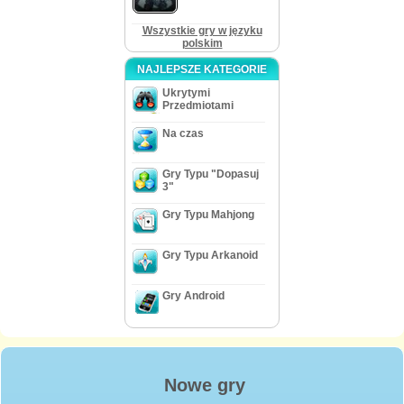
Wszystkie gry w języku
polskim
NAJLEPSZE KATEGORIE
Ukrytymi
Przedmiotami
Na czas
Gry Typu "Dopasuj
3"
Gry Typu Mahjong
Gry Typu Arkanoid
Gry Android
Nowe gry