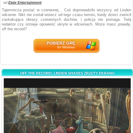
od
Eipix Entertainment
Tajemnicza postać w czerwonej... Coś doprowadziło wszyscy od Linden
odcienie. Nikt nie został wstecz od tego czasu terroru, kiedy dzieci zwrócił
zaskakujące obrazy czerwonych duchów, i policja nie pomaga. Twój
redaktor czy istnieje opowieść ukryte w odcieniach. Może masz prawdę,
off the record?
POBIERZ GRĘ
for Windows
OFF THE RECORD: LINDEN SHADES ZRZUTY EKRANU