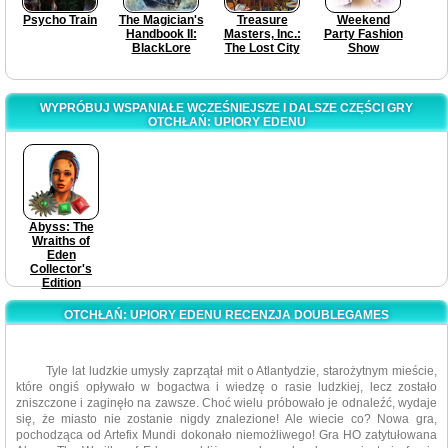
Psycho Train
The Magician's
Treasure
Weekend
Handbook II:
Masters, Inc.:
Party Fashion
BlackLore
The Lost City
Show
WYPRÓBUJ WSPANIAŁE WCZEŚNIEJSZE I DALSZE CZĘŚCI GRY
OTCHŁAŃ: UPIORY EDENU
Abyss: The
Wraiths of
Eden
Collector's
Edition
OTCHŁAŃ: UPIORY EDENU RECENZJA DOUBLEGAMES
Tyle lat ludzkie umysły zaprzątał mit o Atlantydzie, starożytnym mieście,
które ongiś opływało w bogactwa i wiedzę o rasie ludzkiej, lecz zostało
zniszczone i zaginęło na zawsze. Choć wielu próbowało je odnaleźć, wydaje
się, że miasto nie zostanie nigdy znalezione! Ale wiecie co? Nowa gra,
pochodząca od Artefix Mundi dokonało niemożliwego! Gra HO zatytułowana