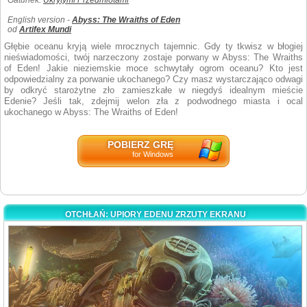
Gatunek:
Ukrytymi Przedmiotami
English version -
Abyss: The Wraiths of Eden
od
Artifex Mundi
Głębie oceanu kryją wiele mrocznych tajemnic. Gdy ty tkwisz w błogiej
nieświadomości, twój narzeczony zostaje porwany w Abyss: The Wraiths
of Eden! Jakie nieziemskie moce schwytały ogrom oceanu? Kto jest
odpowiedzialny za porwanie ukochanego? Czy masz wystarczająco odwagi
by odkryć starożytne zło zamieszkałe w niegdyś idealnym mieście
Edenie? Jeśli tak, zdejmij welon zła z podwodnego miasta i ocal
ukochanego w Abyss: The Wraiths of Eden!
POBIERZ GRĘ
for Windows
OTCHŁAŃ: UPIORY EDENU ZRZUTY EKRANU