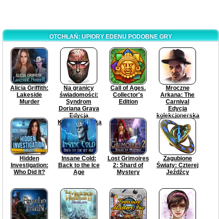
OTCHŁAŃ: UPIORY EDENU PODOBNE GRY
Alicia Griffith:
Na granicy
Call of Ages.
Mroczne
Lakeside
świadomości:
Collector's
Arkana: The
Murder
Syndrom
Edition
Carnival
Doriana Graya
Edycja
Edycja
kolekcjonerska
Kolekcjonerska
Hidden
Insane Cold:
Lost Grimoires
Zagubione
Investigation:
Back to the Ice
2: Shard of
Światy: Czterej
Who Did It?
Age
Mystery
Jeźdźcy