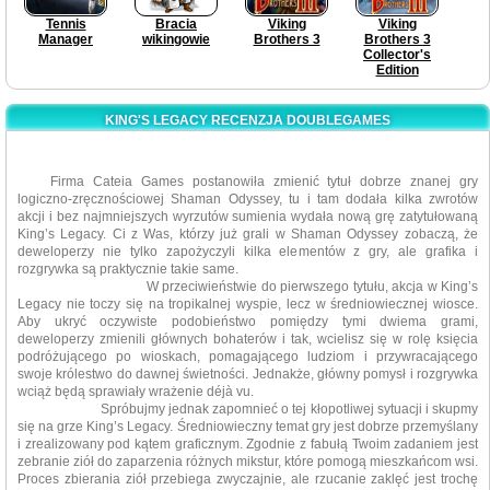
Tennis
Bracia
Viking
Viking
Manager
wikingowie
Brothers 3
Brothers 3
Collector's
Edition
KING'S LEGACY RECENZJA DOUBLEGAMES
Firma Cateia Games postanowiła zmienić tytuł dobrze znanej gry
logiczno-zręcznościowej Shaman Odyssey, tu i tam dodała kilka zwrotów
akcji i bez najmniejszych wyrzutów sumienia wydała nową grę zatytułowaną
King’s Legacy. Ci z Was, którzy już grali w Shaman Odyssey zobaczą, że
deweloperzy nie tylko zapożyczyli kilka elementów z gry, ale grafika i
rozgrywka są praktycznie takie same.
W przeciwieństwie do pierwszego tytułu, akcja w King’s
Legacy nie toczy się na tropikalnej wyspie, lecz w średniowiecznej wiosce.
Aby ukryć oczywiste podobieństwo pomiędzy tymi dwiema grami,
deweloperzy zmienili głównych bohaterów i tak, wcielisz się w rolę księcia
podróżującego po wioskach, pomagającego ludziom i przywracającego
swoje królestwo do dawnej świetności. Jednakże, główny pomysł i rozgrywka
wciąż będą sprawiały wrażenie déjà vu.
Spróbujmy jednak zapomnieć o tej kłopotliwej sytuacji i skupmy
się na grze King’s Legacy. Średniowieczny temat gry jest dobrze przemyślany
i zrealizowany pod kątem graficznym. Zgodnie z fabułą Twoim zadaniem jest
zebranie ziół do zaparzenia różnych mikstur, które pomogą mieszkańcom wsi.
Proces zbierania ziół przebiega zwyczajnie, ale rzucanie zaklęć jest trochę