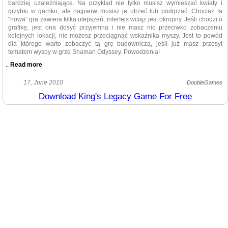
bardziej uzależniające. Na przykład nie tylko musisz wymieszać kwiaty i
grzybki w garnku, ale najpierw musisz je utrzeć lub podgrzać. Chociaż ta
“nowa” gra zawiera kilka ulepszeń, interfejs wciąż jest okropny. Jeśli chodzi o
grafikę, jest ona dosyć przyjemna i nie masz nic przeciwko zobaczeniu
kolejnych lokacji, nie możesz przeciągnąć wskaźnika myszy. Jest to powód
dla którego warto zobaczyć tą grę budowniczą, jeśli już masz przesyt
tematem wyspy w grze Shaman Odyssey. Powodzenia!
..
Read more
Firma Cateia Games postanowiła zmienić tytuł dobrze znanej gry
17, June 2010
DoubleGames
logiczno-zręcznościowej Shaman Odyssey, tu i tam dodała kilka zwrotów
Download King's Legacy Game For Free
akcji i bez najmniejszych wyrzutów sumienia wydała nową grę zatytułowaną
King’s Legacy. Ci z Was, którzy już grali w Shaman Odyssey zobaczą, że
deweloperzy nie tylko zapożyczyli kilka elementów z gry, ale grafika i
rozgrywka są praktycznie takie same.
W przeciwieństwie do pierwszego tytułu, akcja w King’s
Legacy nie toczy się na tropikalnej wyspie, lecz w średniowiecznej wiosce.
Aby ukryć oczywiste podobieństwo pomiędzy tymi dwiema grami,
deweloperzy zmienili głównych bohaterów i tak, wcielisz się w rolę księcia
podróżującego po wioskach, pomagającego ludziom i przywracającego
swoje królestwo do dawnej świetności. Jednakże, główny pomysł i rozgrywka
wciąż będą sprawiały wrażenie déjà vu.
Spróbujmy jednak zapomnieć o tej kłopotliwej sytuacji i skupmy
się na grze King’s Legacy. Średniowieczny temat gry jest dobrze przemyślany
i zrealizowany pod kątem graficznym. Zgodnie z fabułą Twoim zadaniem jest
zebranie ziół do zaparzenia różnych mikstur, które pomogą mieszkańcom wsi.
Proces zbierania ziół przebiega zwyczajnie, ale rzucanie zaklęć jest trochę