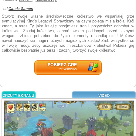
Gatunek:
Na czas
Budynek Gry
od
Cateia Games
Stwórz swoje własne średniowieczne królestwo we wspaniałej grze
symulacyjnej King's Legacy! Sprawdźmy na czym polega misja króla! Król
zmarł, a teraz Ty jako książę przejmiesz tron i przywrócisz dobrobyt w
królestwie! Zbuduj królestwo, ochroń swoich poddanych przed licznymi
wrogami, zbieraj potrzebne do życia elementy i handluj nimi! Możesz
nawet nauczyć się magii i różnych magicznych zaklęć! Zrób wszystko, co
w Twojej mocy, żeby uszczęśliwić mieszkańców królestwa! Pobierz grę
całkowicie bezpłatnie już teraz i zacznij tworzyć swoje królestwo!
POBIERZ GRĘ
for Windows
ZRZUTY EKRANU
VIDEO