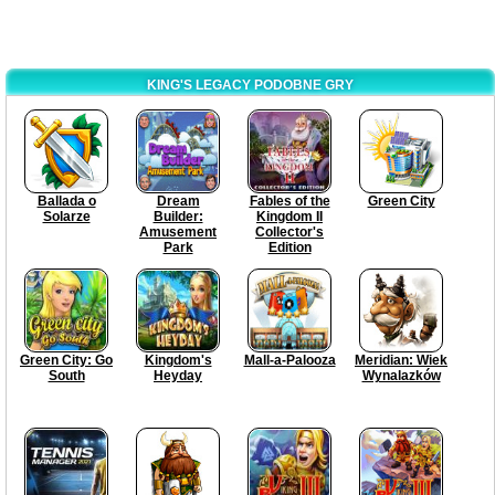
KING'S LEGACY PODOBNE GRY
Ballada o
Dream
Fables of the
Green City
Solarze
Builder:
Kingdom II
Amusement
Collector's
Park
Edition
Green City: Go
Kingdom's
Mall-a-Palooza
Meridian: Wiek
South
Heyday
Wynalazków