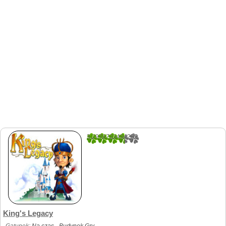
3.2978723404255
47
King's Legacy