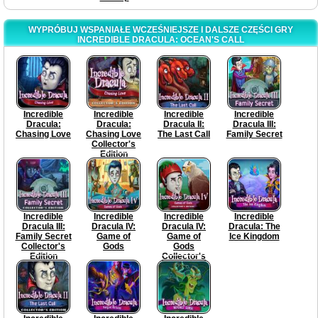
WYPRÓBUJ WSPANIAŁE WCZEŚNIEJSZE I DALSZE CZĘŚCI GRY
INCREDIBLE DRACULA: OCEAN'S CALL
Incredible
Incredible
Incredible
Incredible
Dracula:
Dracula:
Dracula II:
Dracula III:
Chasing Love
Chasing Love
The Last Call
Family Secret
Collector's
Edition
Incredible
Incredible
Incredible
Incredible
Dracula III:
Dracula IV:
Dracula IV:
Dracula: The
Family Secret
Game of
Game of
Ice Kingdom
Collector's
Gods
Gods
Edition
Collector's
Edition