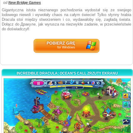
od
New Bridge Games
Gigantyczna istota nieznanego pochodzenia wydostał się ze swojego
lodowego niewoli i wywołały chaos na całym świecie! Tylko słynny hrabia
Dracula stoi między stworzeniem i co, wydawałoby się, zagładą świata.
Dołącz do Дракуле, jak wyrusza na niezwykłe zadanie, w przeciwieństwie
do doświadczył!
POBIERZ GRĘ
for Windows
INCREDIBLE DRACULA: OCEAN'S CALL ZRZUTY EKRANU