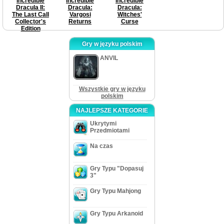
Incredible
Incredible
Incredible
Dracula II:
Dracula:
Dracula:
The Last Call
Vargosi
Witches'
Collector's
Returns
Curse
Edition
Gry w języku polskim
ANVIL
Wszystkie gry w języku
polskim
NAJLEPSZE KATEGORIE
Ukrytymi
Przedmiotami
Na czas
Gry Typu "Dopasuj
3"
Gry Typu Mahjong
Gry Typu Arkanoid