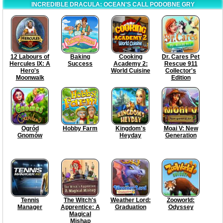
INCREDIBLE DRACULA: OCEAN'S CALL PODOBNE GRY
12 Labours of
Baking
Cooking
Dr. Cares Pet
Hercules IX: A
Success
Academy 2:
Rescue 911
Hero's
World Cuisine
Collector's
Moonwalk
Edition
Ogród
Hobby Farm
Kingdom's
Moai V: New
Gnomów
Heyday
Generation
Tennis
The Witch's
Weather Lord:
Zooworld:
Manager
Apprentice: A
Graduation
Odyssey
Magical
Mishap