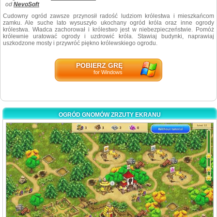
od
NevoSoft
Cudowny ogród zawsze przynosił radość ludziom królestwa i mieszkańcom
zamku. Ale suche lato wysuszyło ukochany ogród króla oraz inne ogrody
królestwa. Władca zachorował i królestwo jest w niebezpieczeństwie. Pomóż
królewnie uratować ogrody i uzdrowić króla. Stawiaj budynki, naprawiaj
uszkodzone mosty i przywróć piękno królewskiego ogrodu.
POBIERZ GRĘ
for Windows
OGRÓD GNOMÓW ZRZUTY EKRANU