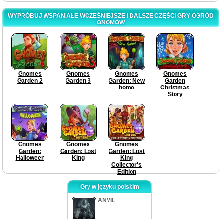
WYPRÓBUJ WSPANIAŁE WCZEŚNIEJSZE I DALSZE CZĘŚCI GRY OGRÓD
GNOMÓW
Gnomes
Gnomes
Gnomes
Gnomes
Garden 2
Garden 3
Garden: New
Garden
home
Christmas
Story
Gnomes
Gnomes
Gnomes
Garden:
Garden: Lost
Garden: Lost
Halloween
King
King
Collector's
Edition
Gry w języku polskim
ANVIL