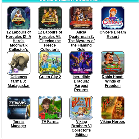
12 Labours of
12 Labours of
Alicia
Chloe's Dream
Hercules IX: A
Hercules VII:
Quatermain 3:
Resort
Hero's
Fleecing the
The Mystery of
Moonwalk
Fleece
the Flaming
Collector's
Collector's
Gold
Edition
Edition
Collector's
Edition
Odlotowa
Green City 2
Incredible
Robin Hood:
farma 3:
Dracula:
Winds of
Madagaskar
Vargosi
Freedom
Returns
Tennis
TV Farma
Viking
Viking Heroes
Manager
Brothers VI
Collector's
Edition