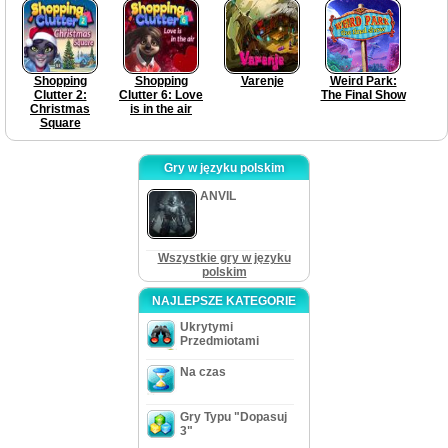
Edition
Shopping
Shopping
Varenje
Weird Park:
Clutter 2:
Clutter 6: Love
The Final Show
Christmas
is in the air
Square
Gry w języku polskim
ANVIL
Wszystkie gry w języku
polskim
NAJLEPSZE KATEGORIE
Ukrytymi
Przedmiotami
Na czas
Gry Typu "Dopasuj
3"