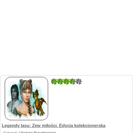
4.2222222222222
9
Legendy lasu: Zew miłości. Edycja kolekcjonerska