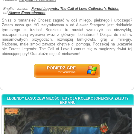
Gatunek:
Ukrytymi Przedmiotami
English version -
Forest Legends: The Call of Love Collector's Edition
od
Alawar Entertainment
Śnisz o romansie? Chcesz zagrać w coś miłego, pięknego i uroczego?
Zatem nowa gra HO zatytułowana v od Alawar Stargaze jest dokładnie
tym,czego ci trzeba! Będziesz tu musiał wyruszyć na niezwykłą,
niezapomnianą wyprawę wraz z głównym bohaterem! Dołącz do nich w
niesamowitych przygodach, rozwiązuj łamigłówki, graj w mini-gry.
Radosne, małe smoki zawsze chętnie ci pomogą. Poczekaj na ukazanie
się Forest Legends: The Call of Love i zanurz się w magiczny świat tej
obiecującej gry! Gra ukażę się już niebawem!
POBIERZ GRĘ
for Windows
LEGENDY LASU: ZEW MIŁOŚCI. EDYCJA KOLEKCJONERSKA ZRZUTY
EKRANU