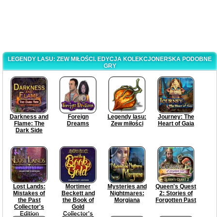
LEGENDY LASU: ZEW MIŁOŚCI. EDYCJA KOLEKCJONERSKA PODOBNE
GRY
Darkness and
Foreign
Legendy lasu:
Journey: The
Flame: The
Dreams
Zew miłości
Heart of Gaia
Dark Side
Lost Lands:
Mortimer
Mysteries and
Queen's Quest
Mistakes of
Beckett and
Nightmares:
2: Stories of
the Past
the Book of
Morgiana
Forgotten Past
Collector's
Gold
Edition
Collector's