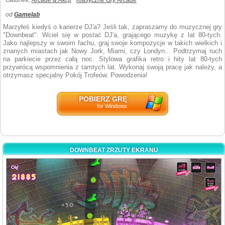
Gatunek:
Arcade & Akcji
Klasyczne Gry Arcade
od
Gamelab
Marzyłeś kiedyś o karierze DJ'a? Jeśli tak, zapraszamy do muzycznej gry
"Downbeat". Wciel się w postać DJ'a, grającego muzykę z lat 80-tych.
Jako najlepszy w swoim fachu, graj swoje kompozycje w takich wielkich i
znanych miastach jak Nowy Jork, Miami, czy Londyn... Podtrzymaj ruch
na parkiecie przez całą noc. Stylowa grafika retro i hity lat 80-tych
przywrócą wspomnienia z tamtych lat. Wykonaj swoją pracę jak należy, a
otrzymasz specjalny Pokój Trofeów. Powodzenia!
POBIERZ GRĘ
for Windows
DOWNBEAT ZRZUTY EKRANU