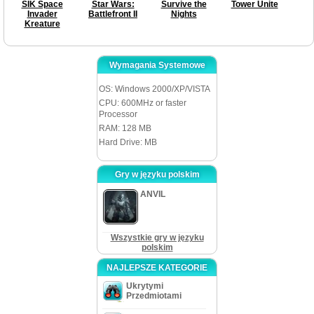
SIK Space
Star Wars:
Survive the
Tower Unite
Invader
Battlefront II
Nights
Kreature
Wymagania Systemowe
OS: Windows 2000/XP/VISTA
CPU: 600MHz or faster
Processor
RAM: 128 MB
Hard Drive: MB
Gry w języku polskim
ANVIL
Wszystkie gry w języku
polskim
NAJLEPSZE KATEGORIE
Ukrytymi
Przedmiotami