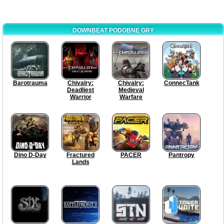
DOWNBEAT PODOBNE GRY
Barotrauma
Chivalry:
Chivalry:
ConnecTank
Deadliest
Medieval
Warrior
Warfare
Dino D-Day
Fractured
PACER
Pantropy
Lands