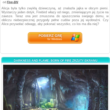
od
Five-BN
Alicja była tylko zwykłą dziewczyną, aż znalazła jajka w obcym piersi.
Wystarczy jeden dotyk, Firebird włazy od niego, zmieniającym jej życie na
zawsze. Teraz ona jest zmuszona do opuszczenia swojego domu, w
obliczu niebezpiecznej przygody pełne cudów poza jej wyobraźni. Czy
Alice przywołać odwagę, aby pokonać wszystko, co los ma dla niej?
POBIERZ GRĘ
for Windows
DARKNESS AND FLAME: BORN OF FIRE ZRZUTY EKRANU