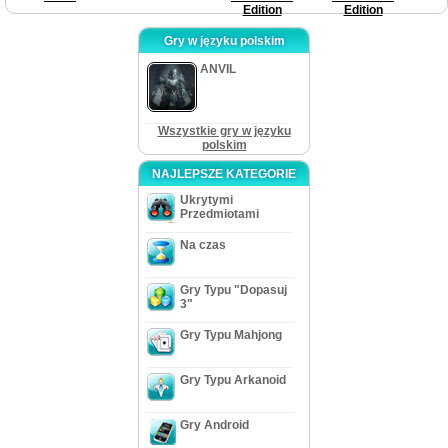
Edition
Edition
Gry w języku polskim
ANVIL
Wszystkie gry w języku
polskim
NAJLEPSZE KATEGORIE
Ukrytymi
Przedmiotami
Na czas
Gry Typu "Dopasuj
3"
Gry Typu Mahjong
Gry Typu Arkanoid
Gry Android