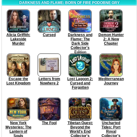
DARKNESS AND FLAME: BORN OF FIRE PODOBNE GRY
Alicia Griffith:
Cursed
Darkness and
Demon Hunter
Lakeside
Flame: The
2: A New
Murder
Dark Side
Chapter
Collector's
Edition
Escape the
Letters from
Lost Lagoon 2:
Mediterranean
Lost Kingdom
Nowhere 2
Cursed and
Journey
Forgotten
New York
The Fool
Tibetan Quest:
Uncharted
Mysteries: The
Beyond the
Tides: Port
Lantern of
World's End
Royal
Souls
Collector's
Collector's