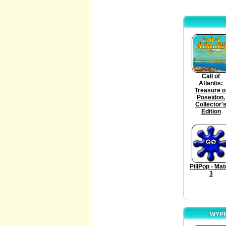
Call of
Atlantis:
Treasure o
Poseidon.
Collector'
Edition
PillPop - Ma
3
WYPR