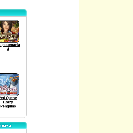
ejnotomania
4
Yeti Quest:
Crazy
Penguins
ZUMY 4