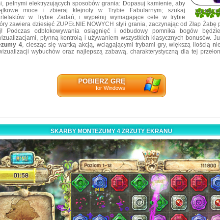
mi, pełnymi elektryzujących sposobów grania: Dopasuj kamienie, aby
ątkowe moce i zbieraj klejnoty w Trybie Fabularnym; szukaj
3.14583
artefaktów w Trybie Zadań; i wypełnij wymagające cele w trybie
48
tóry zawiera dziesięć ZUPEŁNIE NOWYCH styli grania, zaczynając od Złap Żabę 
j! Podczas odblokowywania osiągnięć i odbudowy pomnika bogów będzies
izualizacjami, płynną kontrolą i używaniem wszystkich klasycznych bonusów. Ju
ezumy 4
, ciesząc się wartką akcją, wciągającymi trybami gry, większą ilością n
wizualizacji wybuchów oraz najlepszą zabawą, charakterystyczną dla tej przełom
POBIERZ GRĘ
for Windows
SKARBY MONTEZUMY 4 ZRZUTY EKRANU