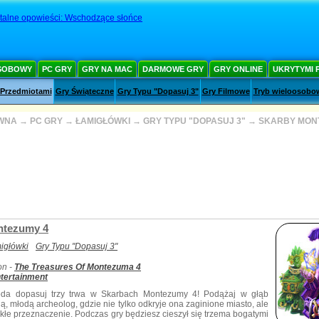
talne opowieści: Wschodzące słońce
SOBOWY
PC GRY
GRY NA MAC
DARMOWE GRY
GRY ONLINE
UKRYTYMI 
 Przedmiotami
Gry Świąteczne
Gry Typu "Dopasuj 3"
Gry Filmowe
Tryb wieloosobo
WNA
→
PC GRY
→
ŁAMIGŁÓWKI
→
GRY TYPU "DOPASUJ 3"
→
SKARBY MON
ntezumy 4
igłówki
Gry Typu "Dopasuj 3"
on -
The Treasures Of Montezuma 4
tertainment
oda dopasuj trzy trwa w Skarbach Montezumy 4! Podążaj w głąb
ą, młodą archeolog, gdzie nie tylko odkryje ona zaginione miasto, ale
kłe przeznaczenie. Podczas gry będziesz cieszył się trzema bogatymi