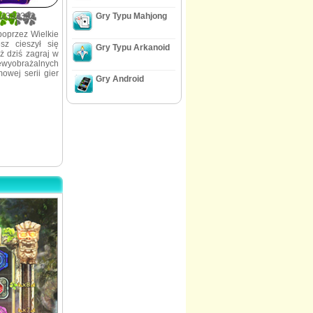
33333333
Gry Typu Mahjong
poprzez Wielkie
z cieszył się
Gry Typu Arkanoid
ż dziś zagraj w
iewyobrażalnych
owej serii gier
Gry Android