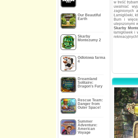
w treść tryba
uwalniać wyj
zaginionych 
Our Beautiful
Łamigłówki, k
Earth
Bum i więce
ulepszonymi w
Skarby Mont
łamigłówek i 
Skarby
rekreacyjnych!
Montezumy 2
Odlotowa farma
4
Dreamland
Solitaire:
Dragon's Fury
Rescue Team:
Danger from
Outer Space!
Summer
Adventure:
American
Voyage