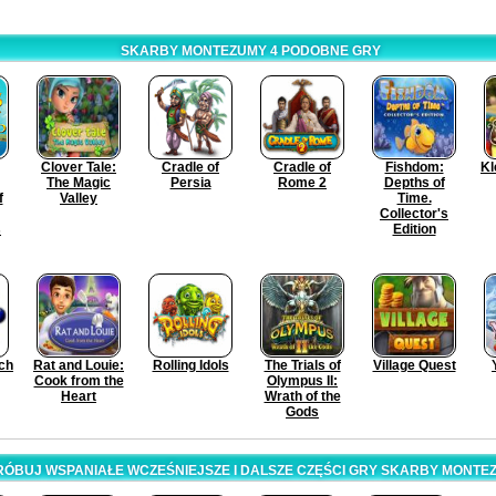
SKARBY MONTEZUMY 4 PODOBNE GRY
Clover Tale:
Cradle of
Cradle of
Fishdom:
Kl
The Magic
Persia
Rome 2
Depths of
f
Valley
Time.
Collector's
s
Edition
tch
Rat and Louie:
Rolling Idols
The Trials of
Village Quest
Cook from the
Olympus II:
Heart
Wrath of the
Gods
ÓBUJ WSPANIAŁE WCZEŚNIEJSZE I DALSZE CZĘŚCI GRY SKARBY MONTE