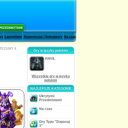
PRZEDMIOTAMI
wy
Łamigłówki
Strategiczne i Symulatory
Na czas
TEZUMY 4
Gry w języku polskim
ANVIL
Wszystkie gry w języku
polskim
NAJLEPSZE KATEGORIE
Ukrytymi
Przedmiotami
Na czas
Gry Typu "Dopasuj
3"