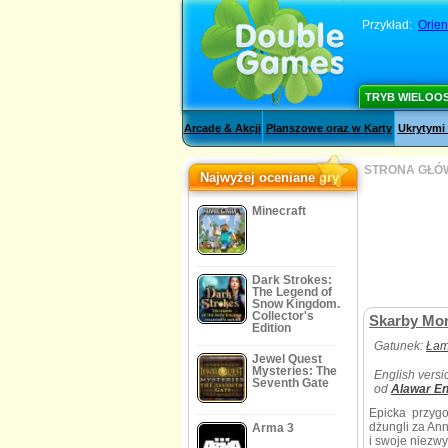
Przykład:
Orien
TRYB WIELOO
Arcade & Akcji
Planszowe oraz w Karty
Ukrytymi
STRONA GŁÓ
Najwyżej oceniane gry
Minecraft
Dark Strokes:
The Legend of
Snow Kingdom.
Collector's
Skarby Mo
Edition
Gatunek:
Łam
Jewel Quest
Mysteries: The
English versi
Seventh Gate
od
Alawar En
Epicka przyg
dżungli za Ann
Arma 3
i swoje niezwy