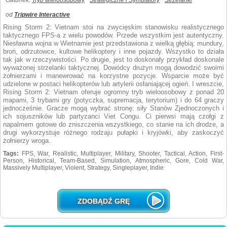
Gatunek:
Tryb wieloosobowy
Strategiczne i Symulatory
Strzelanki
od
Tripwire Interactive
Rising Storm 2: Vietnam stoi na zwycięskim stanowisku realistycznego
taktycznego FPS-a z wielu powodów. Przede wszystkim jest autentyczny.
Niesławna wojna w Wietnamie jest przedstawiona z wielką głębią: mundury,
broń, odrzutowce, kultowe helikoptery i inne pojazdy. Wszystko to działa
tak jak w rzeczywistości. Po drugie, jest to doskonały przykład doskonale
wyważonej strzelanki taktycznej. Dowódcy drużyn mogą dowodzić swoimi
żołnierzami i manewrować na korzystne pozycje. Wsparcie może być
udzielone w postaci helikopterów lub artylerii osłaniającej ogień. I wreszcie,
Rising Storm 2: Vietnam oferuje ogromny tryb wieloosobowy z ponad 20
mapami, 3 trybami gry (potyczka, supremacja, terytorium) i do 64 graczy
jednocześnie. Gracze mogą wybrać stronę: siły Stanów Zjednoczonych i
ich sojuszników lub partyzanci Viet Congu. Ci pierwsi mają czołgi z
napalmem gotowe do zniszczenia wszystkiego, co stanie na ich drodze, a
drugi wykorzystuje różnego rodzaju pułapki i kryjówki, aby zaskoczyć
żołnierzy wroga.
Tags:
FPS, War, Realistic, Multiplayer, Military, Shooter, Tactical, Action, First-
Person, Historical, Team-Based, Simulation, Atmospheric, Gore, Cold War,
Massively Multiplayer, Violent, Strategy, Singleplayer, Indie
ZDOBĄDŹ GRĘ