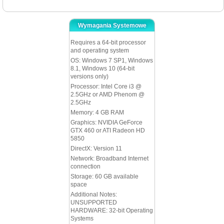
Wymagania Systemowe
Requires a 64-bit processor
and operating system
OS: Windows 7 SP1, Windows
8.1, Windows 10 (64-bit
versions only)
Processor: Intel Core i3 @
2.5GHz or AMD Phenom @
2.5GHz
Memory: 4 GB RAM
Graphics: NVIDIA GeForce
GTX 460 or ATI Radeon HD
5850
DirectX: Version 11
Network: Broadband Internet
connection
Storage: 60 GB available
space
Additional Notes:
UNSUPPORTED
HARDWARE: 32-bit Operating
Systems