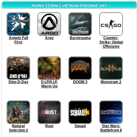
RISING STORM 2 VIETNAM PODOBNE GRY
Angels Fall
Argo
Barotrauma
Counter-
First
Strike: Global
Offensive
Dino D-Day
D.I.P.R.I.P.
DOOM 3
Monstrum 2
Warm Up
Natural
Rust
Squad
Star Wars:
Selection 2
Battlefront II