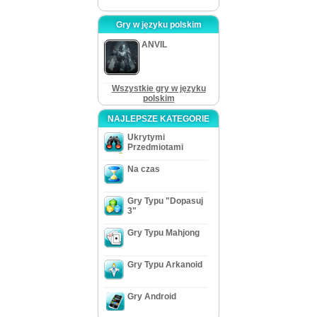
Gry w języku polskim
ANVIL
Wszystkie gry w języku
polskim
NAJLEPSZE KATEGORIE
Ukrytymi
Przedmiotami
Na czas
Gry Typu "Dopasuj
3"
Gry Typu Mahjong
Gry Typu Arkanoid
Gry Android