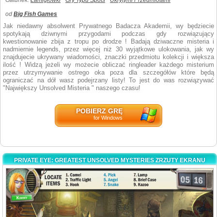
Gatunek:
Łamigłówki
Gry Typu Spots
Ukrytymi Przedmiotami
od
Big Fish Games
Jak niedawny absolwent Prywatnego Badacza Akademii, wy będziecie
spotykają dziwnymi przygodami podczas gdy rozwiązujący
kwestionowanie zbija z tropu po drodze ! Badają dziwaczne misteria i
nadmiernie legends, przez więcej niż 30 wyjątkowe ulokowania, jak wy
znajdujecie ukrywany wiadomości, znaczki przedmiotu kolekcji i większa
ilość ! Widzą jeżeli wy możecie obliczać ringleader każdego misterium
przez utrzymywanie ostrego oka poza dla szczegółów które będą
ograniczać na dół wasz podejrzany listy! To jest do was rozwiązywać
"Największy Unsolved Misteria " naszego czasu!
POBIERZ GRĘ
for Windows
PRIVATE EYE: GREATEST UNSOLVED MYSTERIES ZRZUTY EKRANU