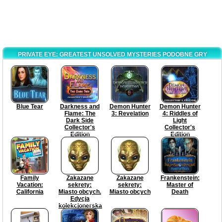
PRIVATE EYE: GREATEST UNSOLVED MYSTERIES PODOBNE GRY
Blue Tear
Darkness and
Demon Hunter
Demon Hunter
Flame: The
3: Revelation
4: Riddles of
Dark Side
Light
Collector's
Collector's
Edition
Edition
Family
Zakazane
Zakazane
Frankenstein:
Vacation:
sekrety:
sekrety:
Master of
California
Miasto obcych.
Miasto obcych
Death
Edycja
kolekcjonerska