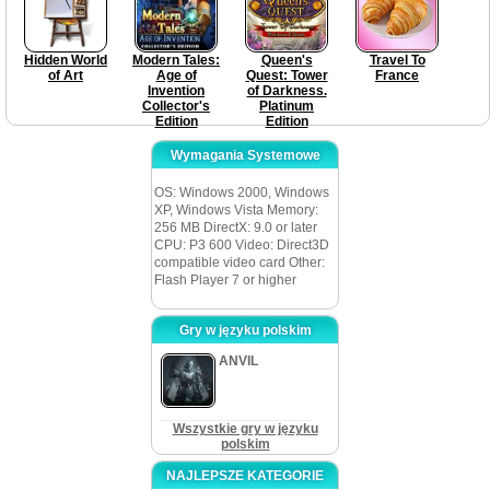
Hidden World
Modern Tales:
Queen's
Travel To
of Art
Age of
Quest: Tower
France
Invention
of Darkness.
Collector's
Platinum
Edition
Edition
Wymagania Systemowe
OS: Windows 2000, Windows
XP, Windows Vista Memory:
256 MB DirectX: 9.0 or later
CPU: P3 600 Video: Direct3D
compatible video card Other:
Flash Player 7 or higher
Gry w języku polskim
ANVIL
Wszystkie gry w języku
polskim
NAJLEPSZE KATEGORIE