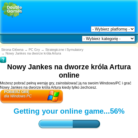
Strona Główna
→
PC Gry
→
Strategiczne i Symulatory
→
Nowy Jankes na dworze króla Artura
Nowy Jankes na dworze króla Artura
online
Możesz pobrać pełną wersję gry, zainstalować ją na swoim Windows/PC i grać
Nowy Jankes na dworze króla Artura kiedy tylko zechcesz.
POBIERZ GRĘ
dla Windows PC
Getting your online game...
58%