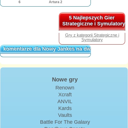
6
Artura 2
5 Najlepszych Gier
5 Najlepszych Gier
Strategiczne i Symulatory
Strategiczne i Symulatory
Gry z kategorii Strategiczne i
Symulatory
komentarze dla Nowy Jankes na dworze króla Artu
komentarze dla Nowy Jankes na dworze króla Artu
Nowe gry
Renown
Xcraft
ANVIL
Kards
Vaults
Battle For The Galaxy