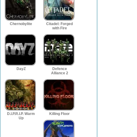
Wypróbuj wspan
Wypróbuj wspan
Chernobylite
Citadel: Forged
with Fire
DayZ
Defence
Alliance 2
D.I.P.R.I.P. Warm
Killing Floor
Up