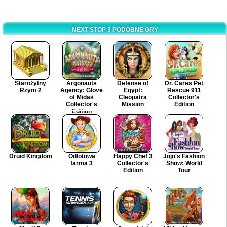
NEXT STOP 3 PODOBNE GRY
Starożytny
Argonauts
Defense of
Dr. Cares Pet
Rzym 2
Agency: Glove
Egypt:
Rescue 911
of Midas
Cleopatra
Collector's
Collector's
Mission
Edition
Edition
Druid Kingdom
Odlotowa
Happy Chef 3
Jojo's Fashion
farma 3
Collector's
Show: World
Edition
Tour