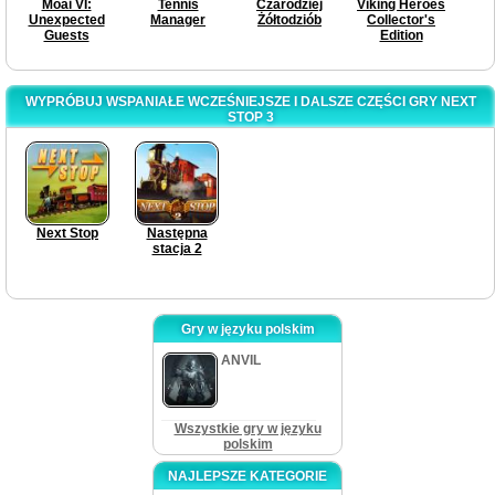
Moai VI:
Tennis
Czarodziej
Viking Heroes
Unexpected
Manager
Żółtodziób
Collector's
Guests
Edition
WYPRÓBUJ WSPANIAŁE WCZEŚNIEJSZE I DALSZE CZĘŚCI GRY NEXT
STOP 3
Next Stop
Następna
stacja 2
Gry w języku polskim
ANVIL
Wszystkie gry w języku
polskim
NAJLEPSZE KATEGORIE