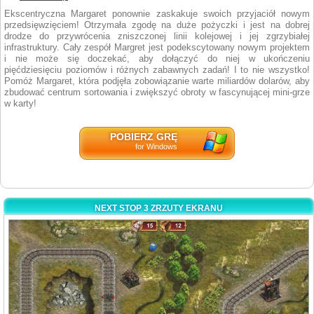
Ekscentryczna Margaret ponownie zaskakuje swoich przyjaciół nowym
przedsięwzięciem! Otrzymała zgodę na duże pożyczki i jest na dobrej
drodze do przywrócenia zniszczonej linii kolejowej i jej zgrzybiałej
infrastruktury. Cały zespół Margret jest podekscytowany nowym projektem
i nie może się doczekać, aby dołączyć do niej w ukończeniu
pięćdziesięciu poziomów i różnych zabawnych zadań! I to nie wszystko!
Pomóż Margaret, która podjęła zobowiązanie warte miliardów dolarów, aby
zbudować centrum sortowania i zwiększyć obroty w fascynującej mini-grze
w karty!
POBIERZ GRĘ
for Windows
NEXT STOP 3 ZRZUTY EKRANU