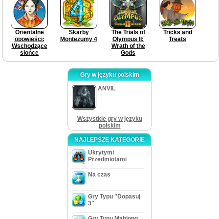
Orientalne
Skarby
The Trials of
Tricks and
opowieści:
Montezumy 4
Olympus II:
Treats
Wschodzące
Wrath of the
słońce
Gods
Gry w języku polskim
ANVIL
Wszystkie gry w języku
polskim
NAJLEPSZE KATEGORIE
Ukrytymi
Przedmiotami
Na czas
Gry Typu "Dopasuj
3"
Gry Typu Mahjong