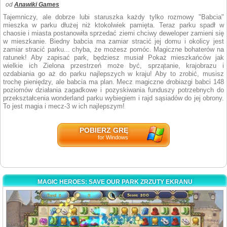
od
Anawiki Games
Tajemniczy, ale dobrze lubi staruszka każdy tylko rozmowy "Babcia"
mieszka w parku dłużej niż ktokolwiek pamięta. Teraz parku spadł w
chaosie i miasta postanowiła sprzedać ziemi chciwy deweloper zamieni się
w mieszkanie. Biedny babcia ma zamiar stracić jej domu i okolicy jest
zamiar stracić parku... chyba, że możesz pomóc. Magiczne bohaterów na
ratunek! Aby zapisać park, będziesz musiał Pokaż mieszkańców jak
wielkie ich Zielona przestrzeń może być, sprzątanie, krajobrazu i
ozdabiania go aż do parku najlepszych w kraju! Aby to zrobić, musisz
trochę pieniędzy, ale babcia ma plan. Mecz magiczne drobiazgi babci 148
poziomów działania zagadkowe i pozyskiwania funduszy potrzebnych do
przekształcenia wonderland parku wybiegiem i rajd sąsiadów do jej obrony.
To jest magia i mecz-3 w ich najlepszym!
POBIERZ GRĘ
for Windows
MAGIC HEROES: SAVE OUR PARK ZRZUTY EKRANU