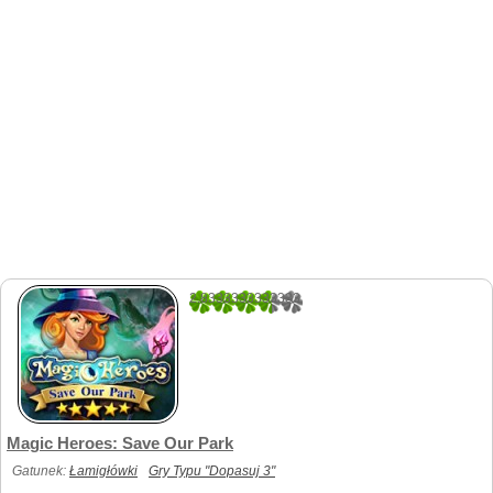
2.8333333333333
6
Magic Heroes: Save Our Park
Gatunek:
Łamigłówki
Gry Typu "Dopasuj 3"