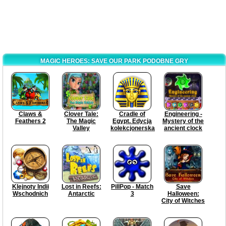
MAGIC HEROES: SAVE OUR PARK PODOBNE GRY
Claws &
Clover Tale:
Cradle of
Engineering -
Feathers 2
The Magic
Egypt. Edycja
Mystery of the
Valley
kolekcjonerska
ancient clock
Klejnoty Indii
Lost in Reefs:
PillPop - Match
Save
Wschodnich
Antarctic
3
Halloween:
City of Witches