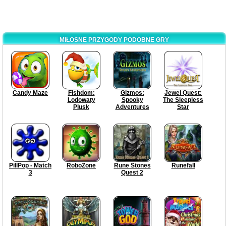
MIŁOSNE PRZYGODY PODOBNE GRY
Candy Maze
Fishdom:
Gizmos:
Jewel Quest:
Lodowaty
Spooky
The Sleepless
Plusk
Adventures
Star
PillPop - Match
RoboZone
Rune Stones
Runefall
3
Quest 2