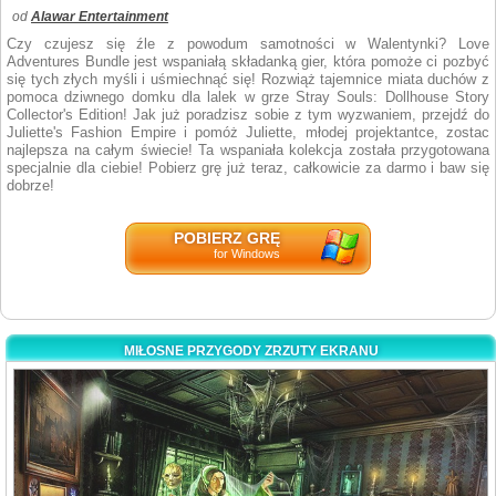
od
Alawar Entertainment
Czy czujesz się źle z powodum samotności w Walentynki? Love
Adventures Bundle jest wspaniałą składanką gier, która pomoże ci pozbyć
się tych złych myśli i uśmiechnąć się! Rozwiąż tajemnice miata duchów z
pomoca dziwnego domku dla lalek w grze Stray Souls: Dollhouse Story
Collector's Edition! Jak już poradzisz sobie z tym wyzwaniem, przejdź do
Juliette's Fashion Empire i pomóż Juliette, młodej projektantce, zostac
najlepsza na całym świecie! Ta wspaniała kolekcja została przygotowana
specjalnie dla ciebie! Pobierz grę już teraz, całkowicie za darmo i baw się
dobrze!
POBIERZ GRĘ
for Windows
MIŁOSNE PRZYGODY ZRZUTY EKRANU