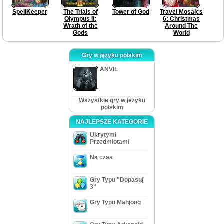
SpellKeeper
The Trials of
Tower of God
Travel Mosaics
Olympus II:
6: Christmas
Wrath of the
Around The
Gods
World
Gry w języku polskim
ANVIL
Wszystkie gry w języku
polskim
NAJLEPSZE KATEGORIE
Ukrytymi
Przedmiotami
Na czas
Gry Typu "Dopasuj
3"
Gry Typu Mahjong