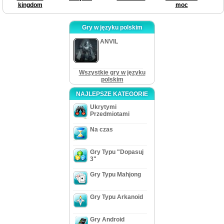
kingdom
moc
Gry w języku polskim
ANVIL
Wszystkie gry w języku
polskim
NAJLEPSZE KATEGORIE
Ukrytymi
Przedmiotami
Na czas
Gry Typu "Dopasuj
3"
Gry Typu Mahjong
Gry Typu Arkanoid
Gry Android