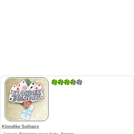
1
1
Klondike Solitaire