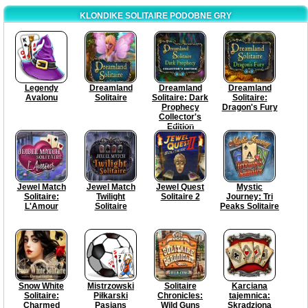
KLONDIKE SOLITAIRE PODOBNE GRY
Legendy
Dreamland
Dreamland
Dreamland
Avalonu
Solitaire
Solitaire: Dark
Solitaire:
Prophecy
Dragon's Fury
Collector's
Edition
Jewel Match
Jewel Match
Jewel Quest
Mystic
Solitaire:
Twilight
Solitaire 2
Journey: Tri
L'Amour
Solitaire
Peaks Solitaire
Snow White
Mistrzowski
Solitaire
Karciana
Solitaire:
Piłkarski
Chronicles:
tajemnica:
Charmed
Pasjans
Wild Guns
Skradziona