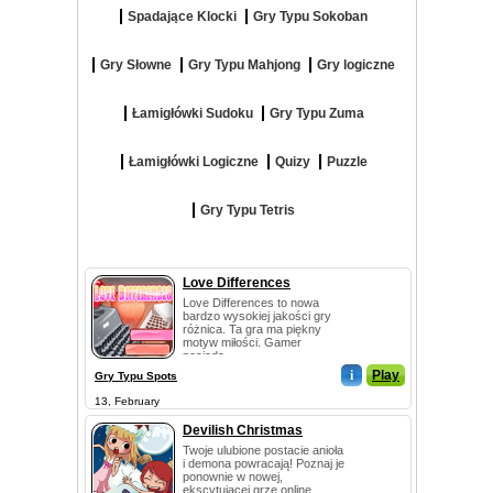
Spadające Klocki
Gry Typu Sokoban
Gry Słowne
Gry Typu Mahjong
Gry logiczne
Łamigłówki Sudoku
Gry Typu Zuma
Łamigłówki Logiczne
Quizy
Puzzle
Gry Typu Tetris
Love Differences
Love Differences to nowa
bardzo wysokiej jakości gry
różnica. Ta gra ma piękny
motyw miłości. Gamer
posiada...
i
Play
Gry Typu Spots
13, February
Devilish Christmas
Twoje ulubione postacie anioła
i demona powracają! Poznaj je
ponownie w nowej,
ekscytującej grze online