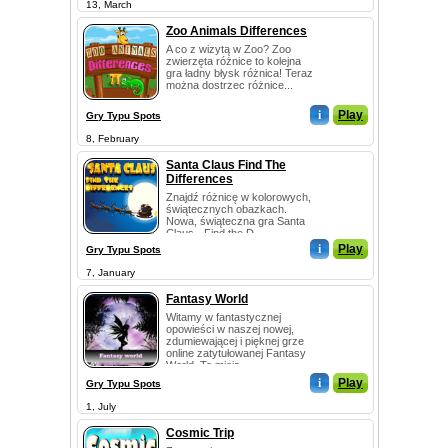
13, March
Zoo Animals Differences
A co z wizytą w Zoo? Zoo
zwierzęta różnice to kolejna
gra ładny błysk różnica! Teraz
można dostrzec różnice...
i
Play
Gry Typu Spots
8, February
Santa Claus Find The
Differences
Znajdź różnicę w kolorowych,
świątecznych obazkach.
Nowa, świąteczna gra Santa
Claus - Find the D...
i
Play
Gry Typu Spots
7, January
Fantasy World
Witamy w fantastycznej
opowieści w naszej nowej,
zdumiewającej i pięknej grze
online zatytułowanej Fantasy
World. To miejs...
i
Play
Gry Typu Spots
1, July
Cosmic Trip