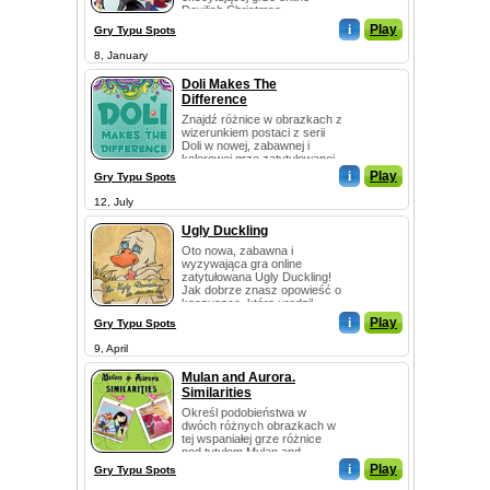
Devilish Christmas...
i
Play
Gry Typu Spots
8, January
Doli Makes The
Difference
Znajdź różnice w obrazkach z
wizerunkiem postaci z serii
Doli w nowej, zabawnej i
kolorowej grze zatytułowanej
Doli Makes ...
i
Play
Gry Typu Spots
12, July
Ugly Duckling
Oto nowa, zabawna i
wyzywająca gra online
zatytułowana Ugly Duckling!
Jak dobrze znasz opowieść o
kaczuszce, która urodził...
i
Play
Gry Typu Spots
9, April
Mulan and Aurora.
Similarities
Określ podobieństwa w
dwóch różnych obrazkach w
tej wspaniałej grze różnice
pod tytułem Mulan and...
i
Play
Gry Typu Spots