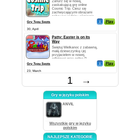
Zanurz się w nową,
zaskakującą grę online
Cosmic Trip. Ciesz się
zachwycającymi obrazami
zabawnej rodziny ośmiornic.
Posta...
i
Play
Gry Typu Spots
30, April
Patty: Easter is on its
Way
Świętuj Wielkanoc z zabawną,
małą dziewczynką i jej
przyjacielem w nowej,
odlotowej grze online P...
i
Play
Gry Typu Spots
23, March
1
→
Gry w języku polskim
ANVIL
Wszystkie gry w języku
polskim
NAJLEPSZE KATEGORIE