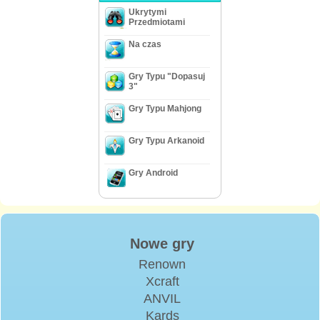
Ukrytymi
Przedmiotami
Na czas
Gry Typu "Dopasuj
3"
Gry Typu Mahjong
Gry Typu Arkanoid
Gry Android
Nowe gry
Renown
Xcraft
ANVIL
Kards