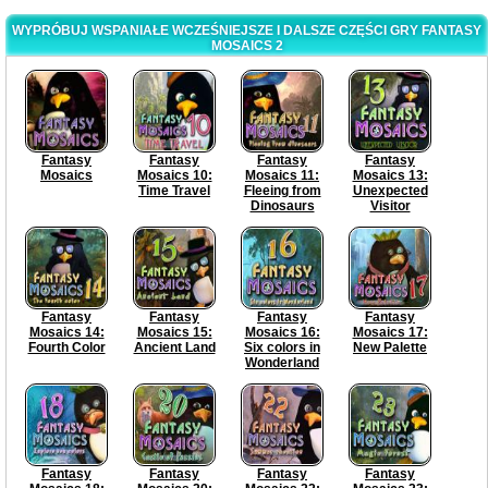
WYPRÓBUJ WSPANIAŁE WCZEŚNIEJSZE I DALSZE CZĘŚCI GRY FANTASY
MOSAICS 2
Fantasy
Fantasy
Fantasy
Fantasy
Mosaics
Mosaics 10:
Mosaics 11:
Mosaics 13:
Time Travel
Fleeing from
Unexpected
Dinosaurs
Visitor
Fantasy
Fantasy
Fantasy
Fantasy
Mosaics 14:
Mosaics 15:
Mosaics 16:
Mosaics 17:
Fourth Color
Ancient Land
Six colors in
New Palette
Wonderland
Fantasy
Fantasy
Fantasy
Fantasy