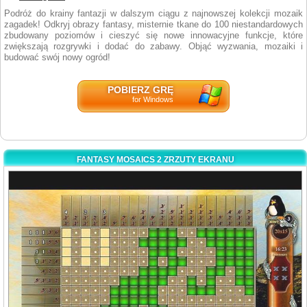
Podróż do krainy fantazji w dalszym ciągu z najnowszej kolekcji mozaik
zagadek! Odkryj obrazy fantasy, misternie tkane do 100 niestandardowych
zbudowany poziomów i cieszyć się nowe innowacyjne funkcje, które
zwiększają rozgrywki i dodać do zabawy. Objąć wyzwania, mozaiki i
budować swój nowy ogród!
POBIERZ GRĘ
for Windows
FANTASY MOSAICS 2 ZRZUTY EKRANU