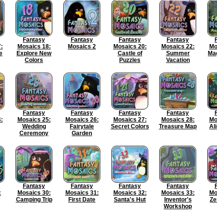
Fantasy
Fantasy
Fantasy
Fantasy
:
Mosaics 18:
Mosaics 2
Mosaics 20:
Mosaics 22:
Mo
e
Explore New
Castle of
Summer
Mag
Colors
Puzzles
Vacation
Fantasy
Fantasy
Fantasy
Fantasy
:
Mosaics 25:
Mosaics 26:
Mosaics 27:
Mosaics 28:
Mo
Wedding
Fairytale
Secret Colors
Treasure Map
Al
Ceremony
Garden
Fantasy
Fantasy
Fantasy
Fantasy
:
Mosaics 30:
Mosaics 31:
Mosaics 32:
Mosaics 33:
Mo
Camping Trip
First Date
Santa's Hut
Inventor's
Ze
Workshop