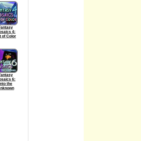
Fantasy
saics 4:
t of Color
Fantasy
saics 6:
Into the
nknown