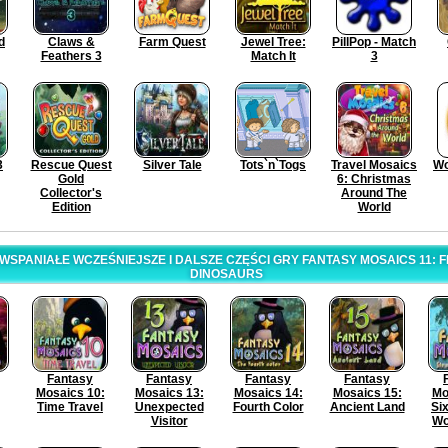
d
Claws &
Farm Quest
Jewel Tree:
PillPop - Match
Feathers 3
Match It
3
3
Rescue Quest
Silver Tale
Tots`n`Togs
Travel Mosaics
Wo
Gold
6: Christmas
Collector's
Around The
Edition
World
SPANIAŁE WCZEŚNIEJSZE I DALSZE CZĘŚCI GRY FANTASY MOSAICS 11: 
DINOSAURS
Fantasy
Fantasy
Fantasy
Fantasy
Mosaics 10:
Mosaics 13:
Mosaics 14:
Mosaics 15:
Mo
Time Travel
Unexpected
Fourth Color
Ancient Land
Six
Visitor
Wo