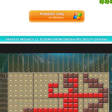
3
1
POBIERZ GRĘ
for Windows
FANTASY MOSAICS 11: FLEEING FROM DINOSAURS ZRZUTY EKRANU