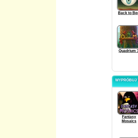
Back to Be
Quadrium 
WYPRÓBUJ W
Fantasy
Mosaics