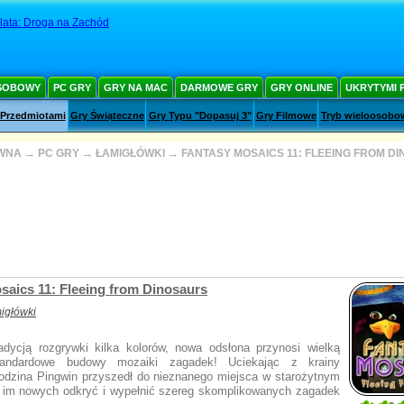
 lata: Droga na Zachód
SOBOWY
PC GRY
GRY NA MAC
DARMOWE GRY
GRY ONLINE
UKRYTYMI 
 Przedmiotami
Gry Świąteczne
Gry Typu "Dopasuj 3"
Gry Filmowe
Tryb wieloosobo
WNA
→
PC GRY
→
ŁAMIGŁÓWKI
→
FANTASY MOSAICS 11: FLEEING FROM D
saics 11: Fleeing from Dinosaurs
igłówki
adycją rozgrywki kilka kolorów, nowa odsłona przynosi wielką
standardowe budowy mozaiki zagadek! Uciekając z krainy
rodzina Pingwin przyszedł do nieznanego miejsca w starożytnym
 im nowych odkryć i wypełnić szereg skomplikowanych zagadek