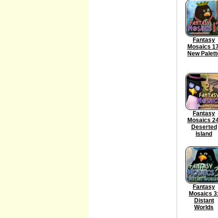
Fantasy
Mosaics 17
New Palett
Fantasy
Mosaics 24
Deserted
Island
Fantasy
Mosaics 3
Distant
Worlds