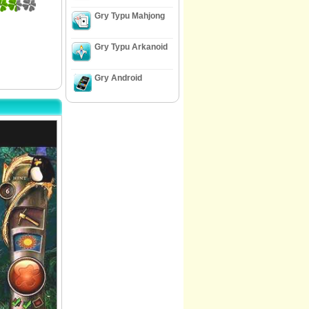
Gry Typu Mahjong
Gry Typu Arkanoid
Gry Android