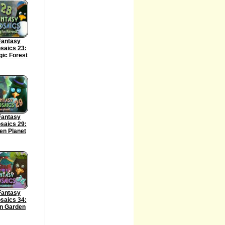
Fantasy
saics 23:
ic Forest
Fantasy
saics 29:
ien Planet
Fantasy
saics 34:
n Garden