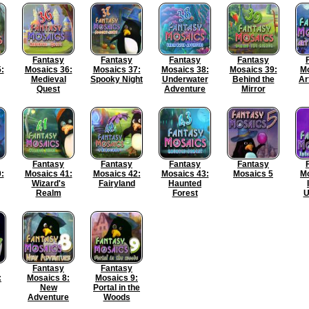
Fantasy
Fantasy
Fantasy
Fantasy
:
Mosaics 36:
Mosaics 37:
Mosaics 38:
Mosaics 39:
Mo
Medieval
Spooky Night
Underwater
Behind the
Ar
Quest
Adventure
Mirror
Fantasy
Fantasy
Fantasy
Fantasy
:
Mosaics 41:
Mosaics 42:
Mosaics 43:
Mosaics 5
Mo
Wizard's
Fairyland
Haunted
Realm
Forest
U
Fantasy
Fantasy
:
Mosaics 8:
Mosaics 9:
New
Portal in the
Adventure
Woods