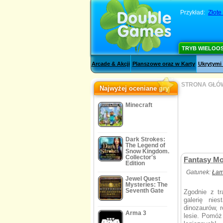
Przykład:
Złote
TRYB WIELOO
Arcade & Akcji
Planszowe oraz w Karty
Ukrytymi
STRONA GŁÓ
Najwyżej oceniane gry
Minecraft
Dark Strokes:
The Legend of
Snow Kingdom.
Collector's
Fantasy Mo
Edition
Gatunek:
Łam
Jewel Quest
Mysteries: The
Seventh Gate
Zgodnie z tr
galerię nie
dinozaurów, 
Arma 3
lesie. Pomóż