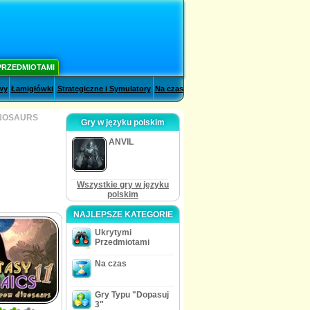
PRZEDMIOTAMI
wy
Łamigłówki
Strategiczne i Symulatory
Na czas
INOSAURS
Gry w języku polskim
ANVIL
Wszystkie gry w języku
polskim
NAJLEPSZE KATEGORIE
Ukrytymi
Przedmiotami
Na czas
Gry Typu "Dopasuj
3"