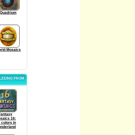
Quadrium
rld Mosaics
FLEEING FROM
Fantasy
saics 16:
 colors in
nderland