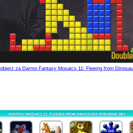
obierz za Darmo Fantasy Mosaics 11: Fleeing from Dinosau
FANTASY MOSAICS 11: FLEEING FROM DINOSAURS PODOBNE GRY