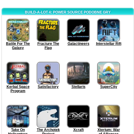
BUILD-A-LOT 4: POWER SOURCE PODOBNE GRY
Battle For The
Fracture The
Galactineers
Interstellar Rift
Galaxy
Flag
Kerbal Space
Satisfactory
Stellaris
SuperCity
Program
Take On
The Archotek
Xcraft
Xterium: War
Helicopters
Project
of Alliances