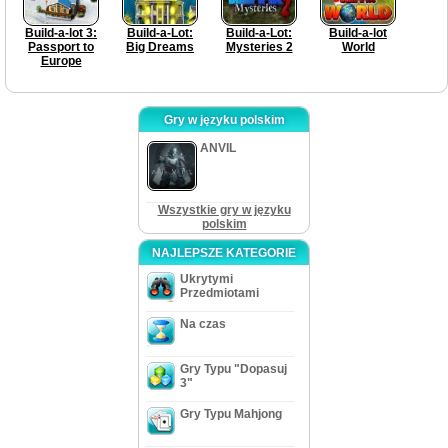
Build-a-lot 3:
Build-a-Lot:
Build-a-Lot:
Build-a-lot
Passport to
Big Dreams
Mysteries 2
World
Europe
Gry w języku polskim
ANVIL
Wszystkie gry w języku
polskim
NAJLEPSZE KATEGORIE
Ukrytymi
Przedmiotami
Na czas
Gry Typu "Dopasuj
3"
Gry Typu Mahjong