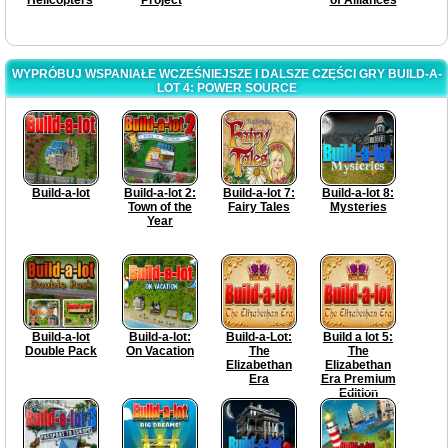
WYPRÓBUJ WSPANIAŁE WCZEŚNIEJSZE I DALSZE CZĘŚCI GRY BUILD-A-
LOT 4: POWER SOURCE
Build-a-lot
Build-a-lot 2:
Build-a-lot 7:
Build-a-lot 8:
Town of the
Fairy Tales
Mysteries
Year
Build-a-lot
Build-a-lot:
Build-a-Lot:
Build a lot 5:
Double Pack
On Vacation
The
The
Elizabethan
Elizabethan
Era
Era Premium
Edition