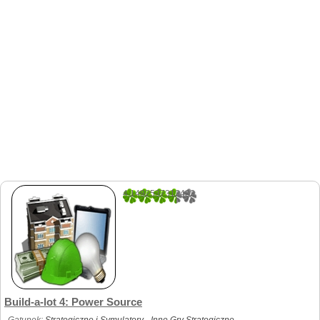
4.1492537313433
268
Build-a-lot 4: Power Source