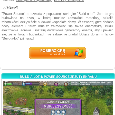
Gatunek:
Strategiczne i Symulatory
Inne Gry Strategiczne
od
Hipsoft
"Power Source" to czwarta z popularnej serii gier "Build-a-lot". Jest to gra
budowlana na czas, w której musisz zamawiać materiały, szkolić
robotników i oczywiście budować wspaniałe domy. W czwartej grze dodano
nowy element i teraz musisz zajmować się także energetyką. Buduj
elektrownie jądrowe i instaluj dodatkowe generatory energii, aby upewnić
się, że w Twoich budynkach nie zabraknie prądu! Dołącz do armii fanów
"Build-a-lot" już teraz!
POBIERZ GRĘ
for Windows
BUILD-A-LOT 4: POWER SOURCE ZRZUTY EKRANU