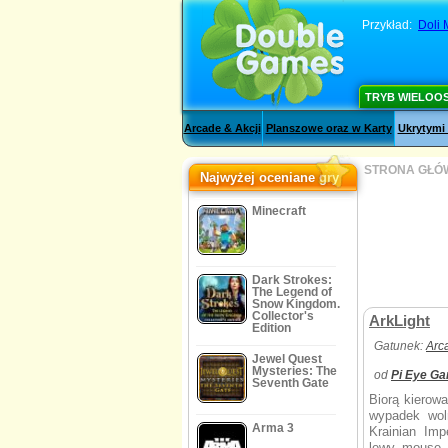
Przykład:
Doli 
TRYB WIELOO
Arcade & Akcji
Planszowe oraz w Karty
Ukrytymi
STRONA GŁÓ
Najwyżej oceniane gry
Minecraft
Dark Strokes:
The Legend of
Snow Kingdom.
Collector's
ArkLight
Edition
Gatunek:
Arc
Jewel Quest
Mysteries: The
od
Pi Eye G
Seventh Gate
Biorą kierow
wypadek wol
Arma 3
Krainian Imp
lewy mouse 