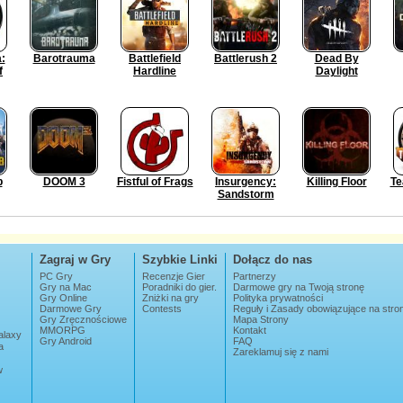
:
Barotrauma
Battlefield
Battlerush 2
Dead By
f
Hardline
Daylight
b
DOOM 3
Fistful of Frags
Insurgency:
Killing Floor
Te
Sandstorm
Zagraj w Gry
Szybkie Linki
Dołącz do nas
PC Gry
Recenzje Gier
Partnerzy
Gry na Mac
Poradniki do gier.
Darmowe gry na Twoją stronę
Gry Online
Zniżki na gry
Polityka prywatności
Darmowe Gry
Contests
Reguły i Zasady obowiązujące na str
Gry Zręcznościowe
Mapa Strony
MMORPG
Kontakt
alaxy
Gry Android
FAQ
a
Zareklamuj się z nami
w