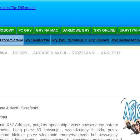
Makes The Difference
SOBOWY
PC GRY
GRY NA MAC
DARMOWE GRY
GRY ONLINE
UKRYTYMI 
 Przedmiotami
Gry Świąteczne
Gry Typu "Dopasuj 3"
Gry Filmowe
Tryb wieloosobo
WNA
→
PC GRY
→
ARCADE & AKCJI
→
STRZELANKI
→
ARKLIGHT
ade & Akcji
Strzelanki
ames
anie X52-ArkLight, potężny spaceship i wasz powszechny ostatni
ności. Lecą przez 50 zrównuje , wysadzający ścieżkę przez
erium blokuje przez włączanie energetycznych kul używający
guzik i kierowanie i pochłaniający & używający prawo mouse