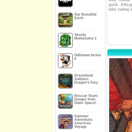
guzik. ArkLi
lubić żadnej i
Our Beautiful
Earth
Skarby
Montezumy 2
Odlotowa farma
4
Dreamland
Solitaire:
Dragon's Fury
Rescue Team:
Danger from
Outer Space!
Summer
Adventure:
American
Voyage