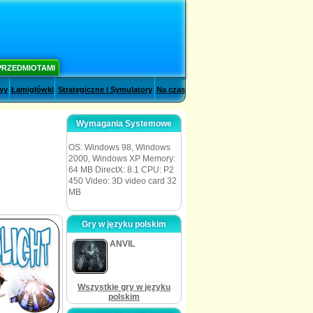
PRZEDMIOTAMI
wy
Łamigłówki
Strategiczne i Symulatory
Na czas
Wymagania Systemowe
OS: Windows 98, Windows
2000, Windows XP Memory:
64 MB DirectX: 8.1 CPU: P2
450 Video: 3D video card 32
MB
Gry w języku polskim
ANVIL
Wszystkie gry w języku
polskim