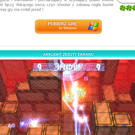
ght łączy tłukącego serca czyn shooter z zabawą cegła buster
5
nnej gry ma zrobił przed !
2
POBIERZ GRĘ
for Windows
ARKLIGHT ZRZUTY EKRANU