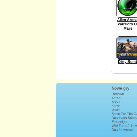
Alien Arena
Warriors O
Mars
Dirty Bom
Nowe gry
Renown
Xcraft
ANVIL
Kards
Vaults
Battle For The G
Deadhaus Sonat
Emberlight
Wild Terra 2: Ne
Lands
Dual Universe