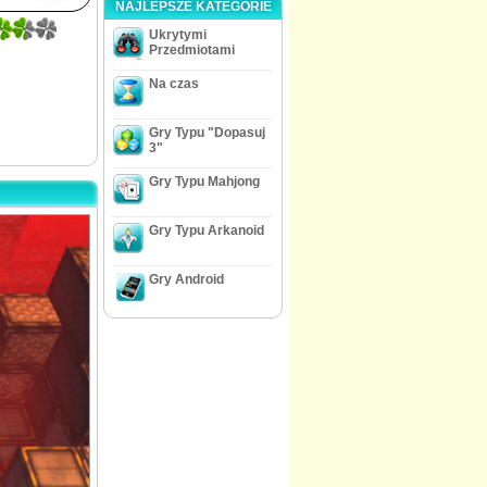
NAJLEPSZE KATEGORIE
Ukrytymi
Przedmiotami
Na czas
Gry Typu "Dopasuj
3"
Gry Typu Mahjong
Gry Typu Arkanoid
Gry Android