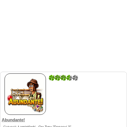
4.03125
32
Abundante!