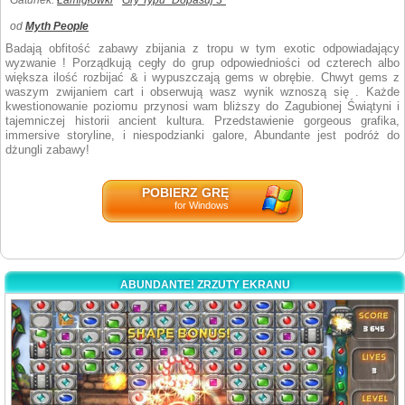
Gatunek:
Łamigłówki
Gry Typu "Dopasuj 3"
od
Myth People
Badają obfitość zabawy zbijania z tropu w tym exotic odpowiadający
wyzwanie ! Porządkują cegły do grup odpowiedniości od czterech albo
większa ilość rozbijać & i wypuszczają gems w obrębie. Chwyt gems z
waszym zwijaniem cart i obserwują wasz wynik wznoszą się . Każde
kwestionowanie poziomu przynosi wam bliższy do Zagubionej Świątyni i
tajemniczej historii ancient kultura. Przedstawienie gorgeous grafika,
immersive storyline, i niespodzianki galore, Abundante jest podróż do
dżungli zabawy!
POBIERZ GRĘ
for Windows
ABUNDANTE! ZRZUTY EKRANU