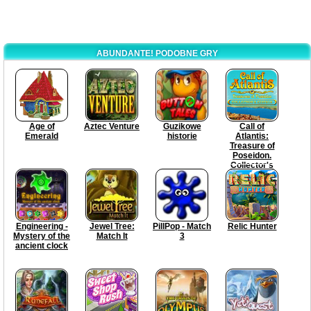
ABUNDANTE! PODOBNE GRY
Age of
Aztec Venture
Guzikowe
Call of
Emerald
historie
Atlantis:
Treasure of
Poseidon.
Collector's
Edition
Engineering -
Jewel Tree:
PillPop - Match
Relic Hunter
Mystery of the
Match It
3
ancient clock