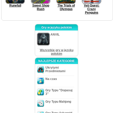
Runefall
Sweet Shop
The Trials of
Yeti Quest:
Rush
Olympus
Crazy
Penguins
Gry w języku polskim
ANVIL
Wszystkie gry w języku
polskim
NAJLEPSZE KATEGORIE
Ukrytymi
Przedmiotami
Na czas
Gry Typu "Dopasuj
3"
Gry Typu Mahjong
Gry Typu Arkanoid