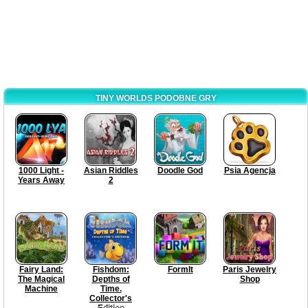
TINY WORLDS PODOBNE GRY
1000 Light -
Asian Riddles
Doodle God
Psia Agencja
Years Away
2
Fairy Land:
Fishdom:
FormIt
Paris Jewelry
The Magical
Depths of
Shop
Machine
Time.
Collector's
Edition