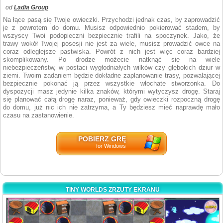
od
Ladia Group
Na łące pasą się Twoje owieczki. Przychodzi jednak czas, by zaprowadzić
je z powrotem do domu. Musisz odpowiednio pokierować stadem, by
wszyscy Twoi podopieczni bezpiecznie trafili na spoczynek. Jako, że
trawy wokół Twojej posesji nie jest za wiele, musisz prowadzić owce na
coraz odleglejsze pastwiska. Powrót z nich jest więc coraz bardziej
skomplikowany. Po drodze możecie natknąć się na wiele
niebezpieczeństw, w postaci wygłodniałych wilków czy głębokich dziur w
ziemi. Twoim zadaniem będzie dokładne zaplanowanie trasy, pozwalającej
bezpiecznie pokonać ją przez wszystkie włochate stworzonka. Do
dyspozycji masz jedynie kilka znaków, którymi wytyczysz drogę. Staraj
się planować całą drogę naraz, ponieważ, gdy owieczki rozpoczną drogę
do domu, już nic ich nie zatrzyma, a Ty będziesz mieć naprawdę mało
czasu na zastanowienie.
POBIERZ GRĘ
for Windows
TINY WORLDS ZRZUTY EKRANU