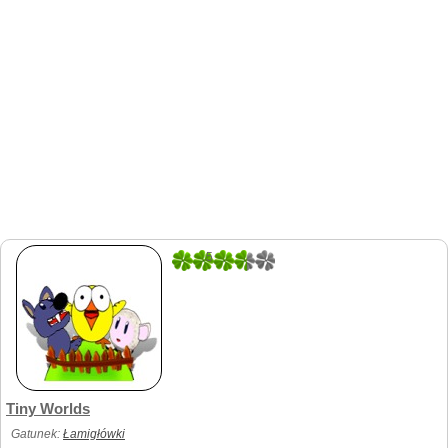
5
4
Tiny Worlds
Gatunek:
Łamigłówki