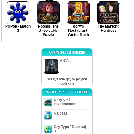
PillPop - Match
Rooms: The
Rory's
The Mahjong
3
Unsolvable
Restaurant:
Huntress
Puzzle
Winter Rush
Gry w języku polskim
ANVIL
Wszystkie gry w języku
polskim
NAJLEPSZE KATEGORIE
Ukrytymi
Przedmiotami
Na czas
Gry Typu "Dopasuj
3"