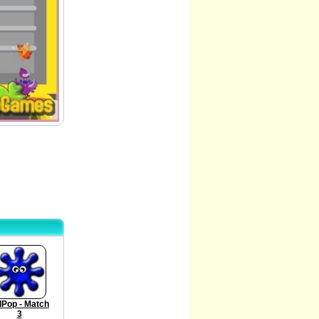
llPop - Match
3