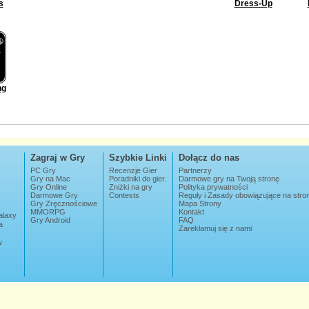
s
Dress-Up
ng
Zagraj w Gry
Szybkie Linki
Dołącz do nas
PC Gry
Recenzje Gier
Partnerzy
Gry na Mac
Poradniki do gier.
Darmowe gry na Twoją stronę
Gry Online
Zniżki na gry
Polityka prywatności
Darmowe Gry
Contests
Reguły i Zasady obowiązujące na str
Gry Zręcznościowe
Mapa Strony
MMORPG
Kontakt
alaxy
Gry Android
FAQ
a
Zareklamuj się z nami
w