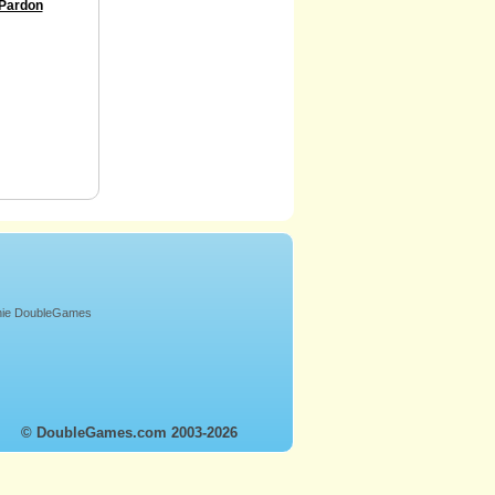
Pardon
onie DoubleGames
© DoubleGames.com 2003-2026