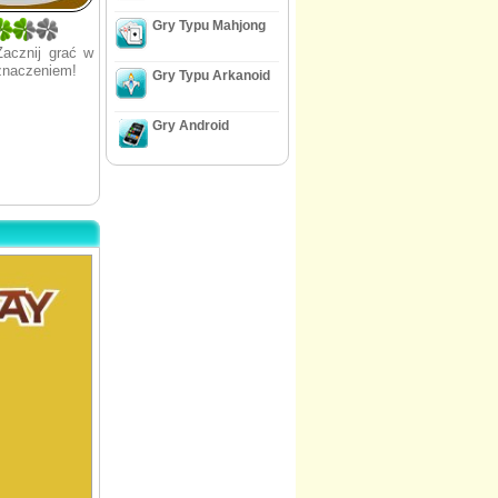
Gry Typu Mahjong
Zacznij grać w
eznaczeniem!
Gry Typu Arkanoid
Gry Android