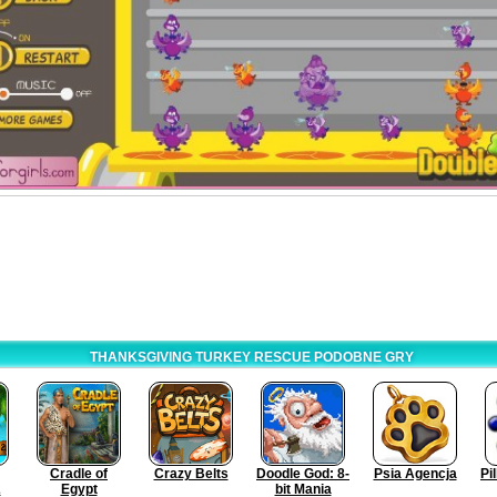
THANKSGIVING TURKEY RESCUE PODOBNE GRY
Cradle of
Crazy Belts
Doodle God: 8-
Psia Agencja
Pi
2
Egypt
bit Mania