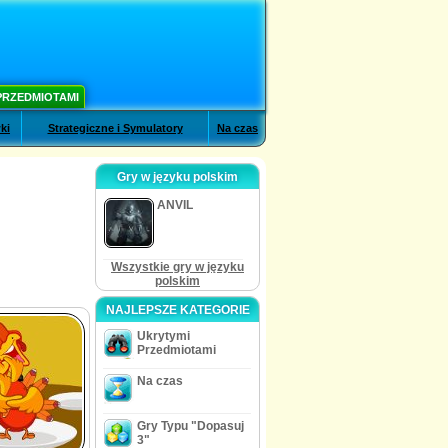
PRZEDMIOTAMI
ki
Strategiczne i Symulatory
Na czas
Gry w języku polskim
ANVIL
Wszystkie gry w języku
polskim
NAJLEPSZE KATEGORIE
Ukrytymi
Przedmiotami
Na czas
Gry Typu "Dopasuj
3"