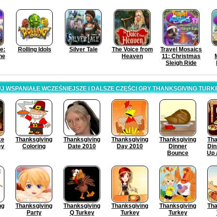
e:
Rolling Idols
Silver Tale
The Voice from
Travel Mosaics
he
Heaven
11: Christmas
Sleigh Ride
 WSPANIAŁE WCZEŚNIEJSZE I DALSZE CZĘŚCI GRY THANKSGIVING TURK
ke
Thanksgiving
Thanksgiving
Thanksgiving
Thanksgiving
Tha
ey
Coloring
Date 2010
Day 2010
Dinner
Din
Bounce
Up 
ng
Thanksgiving
Thanksgiving
Thanksgiving
Thanksgiving
Tha
Party
Q Turkey
Turkey
Turkey