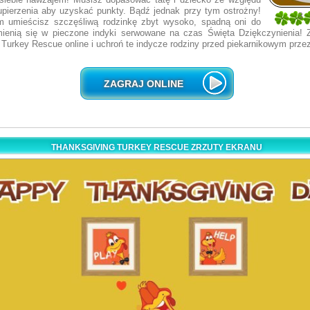
 upierzenia aby uzyskać punkty. Bądź jednak przy tym ostrożny!
3
m umieścisz szczęśliwą rodzinkę zbyt wysoko, spadną oni do
4
mienią się w pieczone indyki serwowane na czas Święta Dziękczynienia! 
 Turkey Rescue online i uchroń te indycze rodziny przed piekarnikowym prz
ZAGRAJ ONLINE
THANKSGIVING TURKEY RESCUE ZRZUTY EKRANU