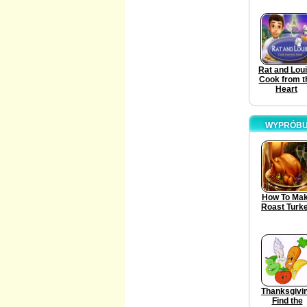
Rat and Loui
Cook from t
Heart
WYPRÓBUJ
How To Ma
Roast Turk
Thanksgivi
Find the