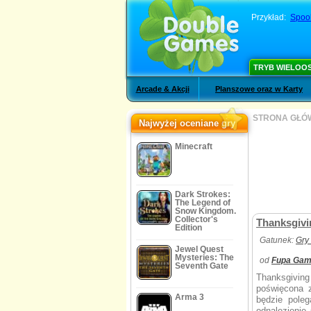
Przykład:
Spook
TRYB WIELOO
Arcade & Akcji
Planszowe oraz w Karty
STRONA GŁÓ
Najwyżej oceniane gry
Minecraft
Dark Strokes:
The Legend of
Snow Kingdom.
Collector's
Thanksgivi
Edition
Gatunek:
Gry
Jewel Quest
Mysteries: The
od
Fupa Ga
Seventh Gate
Thanksgiving
poświęcona z
Arma 3
będzie pole
odnalezienie