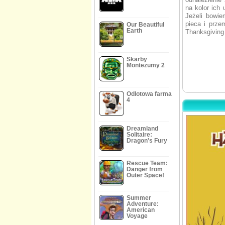
na kolor ich
Jeżeli bowie
pieca i prze
Our Beautiful
Earth
Thanksgiving
Skarby
Montezumy 2
Odlotowa farma
4
Dreamland
Solitaire:
Dragon's Fury
Rescue Team:
Danger from
Outer Space!
Summer
Adventure:
American
Voyage