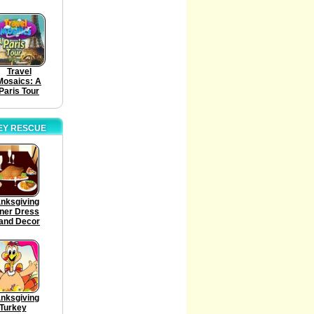
Travel
Mosaics: A
Paris Tour
EY RESCUE
nksgiving
ner Dress
and Decor
nksgiving
Turkey