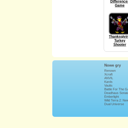
Difference
Game
Thanksgivi
Turkey
Shooter
Nowe gry
Renown
Xcraft
ANVIL
Kards
Vaults
Battle For The G
Deadhaus Sonat
Emberlight
Wild Terra 2: Ne
Lands
Dual Universe