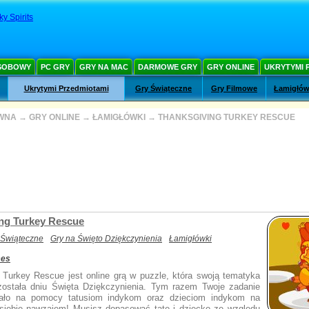
y Spirits
SOBOWY
PC GRY
GRY NA MAC
DARMOWE GRY
GRY ONLINE
UKRYTYMI 
Ukrytymi Przedmiotami
Gry Świąteczne
Gry Filmowe
Łamigłów
WNA
→
GRY ONLINE
→
ŁAMIGŁÓWKI
→
THANKSGIVING TURKEY RESCUE
ng Turkey Rescue
 Świąteczne
Gry na Święto Dziękczynienia
Łamigłówki
mes
 Turkey Rescue jest online grą w puzzle, która swoją tematyka
ostała dniu Święta Dziękczynienia. Tym razem Twoje zadanie
gało na pomocy tatusiom indykom oraz dzieciom indykom na
 siebie nawzajem! Musisz dopasować tatę i dziecko ze względu