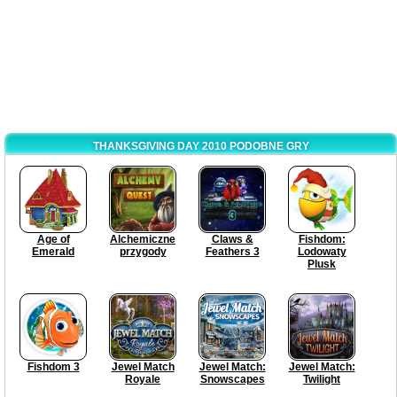
THANKSGIVING DAY 2010 PODOBNE GRY
Age of
Alchemiczne
Claws &
Fishdom:
Emerald
przygody
Feathers 3
Lodowaty
Plusk
Fishdom 3
Jewel Match
Jewel Match:
Jewel Match:
Royale
Snowscapes
Twilight