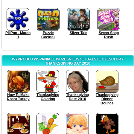
PillPop - Match
Puzzle
Silver Tale
Sweet Shop
3
Cocktail
Rush
WYPRÓBUJ WSPANIAŁE WCZEŚNIEJSZE I DALSZE CZĘŚCI GRY
THANKSGIVING DAY 2010
How To Make
Thanksgiving
Thanksgiving
Thanksgiving
Roast Turkey
Coloring
Date 2010
Dinner
Bounce