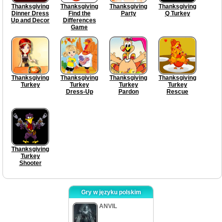
Thanksgiving
Thanksgiving
Thanksgiving
Thanksgiving
Dinner Dress
Find the
Party
Q Turkey
Up and Decor
Differences
Game
Thanksgiving
Thanksgiving
Thanksgiving
Thanksgiving
Turkey
Turkey
Turkey
Turkey
Dress-Up
Pardon
Rescue
Thanksgiving
Turkey
Shooter
Gry w języku polskim
ANVIL