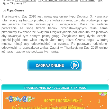
Gatunek:
Gry Świąteczne
Gry na Święto Dziękczynienia
Łamigłówki
Gry
Typu "Dopasuj 3"
od
Fupa Games
Thanksgiving Day 2010 jest nową grą online typu Dopasuj 3. Panujące
tutaj reguły są bardzo proste, co z koleji sprawia, że cała produkcja staje
się jeszcze bardziej interesująca i wciągająca. Masz za zadanie
połączenie ze sobą trzech baniek przedstawiających takie same
przedmioty związane ze Świętem Dziękczynienia poziomo lub też pionowo
aby stworzyć tym samym pełną grupę. Znajdziesz tutaj dynie, czapki,
pęczki jagód, oraz wiele innych. Jest tutaj także Czarna cegła, w którą
musisz klinąć aby odpowiedzieć na pytania. Po poprawnie udzielonej
odpowiedzi ta przeszkoda znika. Zagraj w Thanksgiving Day 2010 online
już teraz i zabaw się podczas tych świąt!
ZAGRAJ ONLINE
THANKSGIVING DAY 2010 ZRZUTY EKRANU