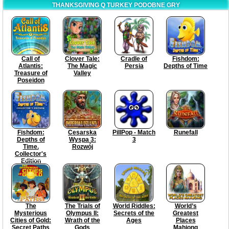
THANKSGIVING Q TURKEY PODOBNE GRY
Call of
Clover Tale:
Cradle of
Fishdom:
Atlantis:
The Magic
Persia
Depths of Time
Treasure of
Valley
Poseidon
Fishdom:
Cesarska
PillPop - Match
Runefall
Depths of
Wyspa 3:
3
Time.
Rozwój
Collector's
Edition
The
The Trials of
World Riddles:
World’s
Mysterious
Olympus II:
Secrets of the
Greatest
Cities of Gold:
Wrath of the
Ages
Places
Secret Paths
Gods
Mahjong