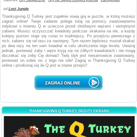
Gatunek:
Gry Świąteczne
Gry na Święto Dziękczynienia
Łamigłówki
od
Lost Jungle
Thanksgiving Q Turkey jest zupełnie nową grą w puzzle, w którą możesz
zagrać online! Twoje zadanie polega tutaj na pomocy zwariowanemu
indykowi o imieniu Q w ucieczce przed złośliwymi wężami i wstrętnymi
żabami. Musisz oczyszczać kwadraty podczas skakania na nie, a każdy
kolejny poziom staje się coraz to trudniejszy. Po przejściu pierwszego z
nich, zabierz się od razu za nastepny. Tym razem będziesz musiał skakać
po dwa razy na ten sam kwadrat w celu ukończenia tego levela. Uważaj
jednak, ponieważ żaby i węże kryją się na żółtych kwadratach i nie mogą
doczekać się żeby Cię dorwać! Twój idyk jest niesamowicie zwariowany,
ponieważ on sobie nic z tego nie robi! Zagraj w Thanksgiving Q Turkey
online i przekonaj się ile Q jest w stanie przejść!
ZAGRAJ ONLINE
THANKSGIVING Q TURKEY ZRZUTY EKRANU