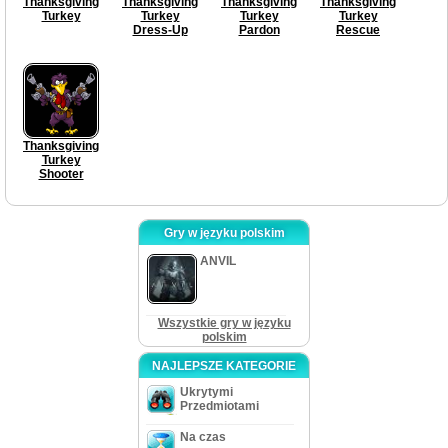
Thanksgiving
Thanksgiving
Thanksgiving
Thanksgiving
Turkey
Turkey
Turkey
Turkey
Dress-Up
Pardon
Rescue
Thanksgiving
Turkey
Shooter
Gry w języku polskim
ANVIL
Wszystkie gry w języku
polskim
NAJLEPSZE KATEGORIE
Ukrytymi
Przedmiotami
Na czas