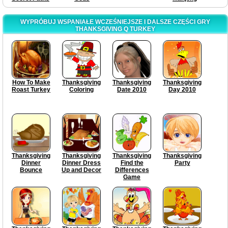
WYPRÓBUJ WSPANIAŁE WCZEŚNIEJSZE I DALSZE CZĘŚCI GRY
THANKSGIVING Q TURKEY
How To Make
Thanksgiving
Thanksgiving
Thanksgiving
Roast Turkey
Coloring
Date 2010
Day 2010
Thanksgiving
Thanksgiving
Thanksgiving
Thanksgiving
Dinner
Dinner Dress
Find the
Party
Bounce
Up and Decor
Differences
Game