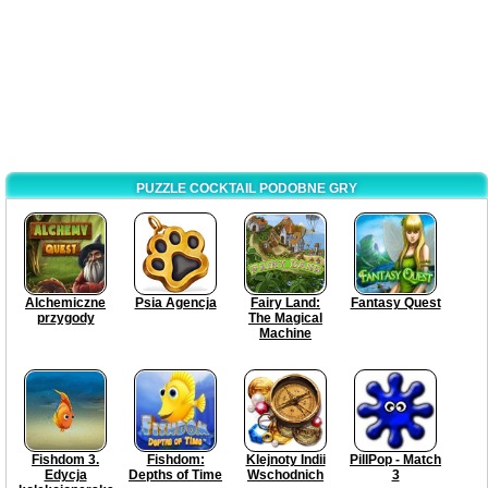
PUZZLE COCKTAIL PODOBNE GRY
Alchemiczne
Psia Agencja
Fairy Land:
Fantasy Quest
przygody
The Magical
Machine
Fishdom 3.
Fishdom:
Klejnoty Indii
PillPop - Match
Edycja
Depths of Time
Wschodnich
3