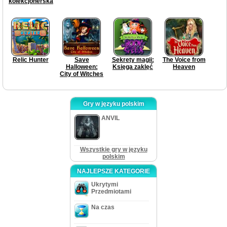
kolekcjonerska
Relic Hunter
Save
Sekrety magii:
The Voice from
Halloween:
Księga zaklęć
Heaven
City of Witches
Gry w języku polskim
ANVIL
Wszystkie gry w języku
polskim
NAJLEPSZE KATEGORIE
Ukrytymi
Przedmiotami
Na czas