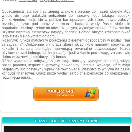
Gatunek:
Łamigłówki
Gry Typu "Dopasuj 3"
Cudzoziemca latające nad ziemią wraków i biegnie do naszej planety. Aby
wrócić do jego galaktyki potrzebuje do naprawy jego latający spodek.
Cudzoziemiec dzieje się w pobliżu bar opuszczonych i postanawia założyć
przedsiębiorstwo pod obraz z barman i badania wody. Pasek staje się
popularne. Musimy czekać na odwiedzających, wykonywania zadań i w zamian
uzyskać naprawy elementów latający spodek. Pomoc obcych zrekonstruować
jego statek się powrotem do domu.
Rozgrywki funkcji match-3 w połączeniu z element gospodarczy w postaci "bar
zarządzania". Codziennie gry gracz zbiera składników napojów, sprawia, że
koktajle i zarabia pieniądze, serwującą oryginalne odwiedzający. Każdy
użytkownik woli jednego lub inny napój, i jeśli wziąć to pod uwagę, że zostawię
dobra wskazówka i niektórzy miły bonus.
Różne wydarzenia odbywają się w ciągu dnia gry: wynajem płatności, wizyty
policji podatku, inspekcje, grzywny,
power upy
i premie, wakacje, które mają
negatywny lub pozytywny wpływ na równowagę. Wszystko to wpływa na pasku
kondycji finansowej. Gracz może wydać zarobione pieniądze do ulepszenia i
rozwinięcia paska.
POBIERZ GRĘ
for Windows
PUZZLE COCKTAIL ZRZUTY EKRANU