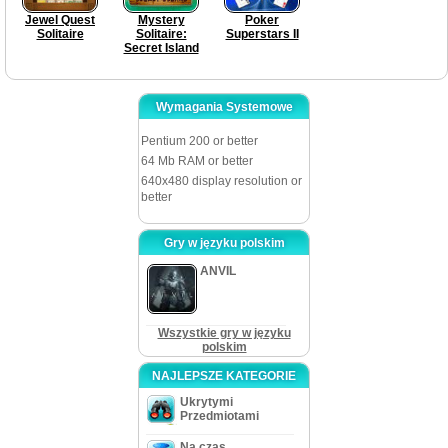
Jewel Quest
Mystery
Poker
Solitaire
Solitaire:
Superstars II
Secret Island
Wymagania Systemowe
Pentium 200 or better
64 Mb RAM or better
640x480 display resolution or
better
Gry w języku polskim
ANVIL
Wszystkie gry w języku
polskim
NAJLEPSZE KATEGORIE
Ukrytymi
Przedmiotami
Na czas