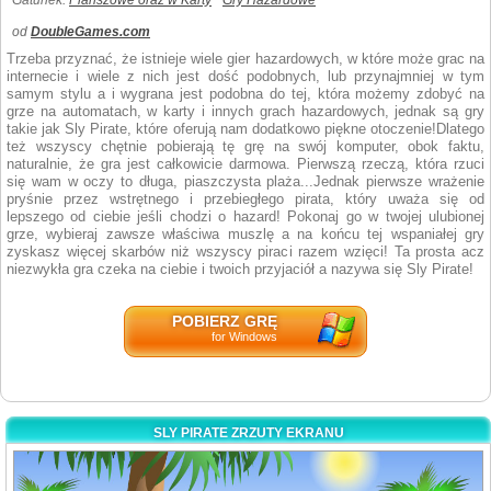
Gatunek:
Planszowe oraz w Karty
Gry Hazardowe
od
DoubleGames.com
Trzeba przyznać, że istnieje wiele gier hazardowych, w które może grac na
internecie i wiele z nich jest dość podobnych, lub przynajmniej w tym
samym stylu a i wygrana jest podobna do tej, która możemy zdobyć na
grze na automatach, w karty i innych grach hazardowych, jednak są gry
takie jak Sly Pirate, które oferują nam dodatkowo piękne otoczenie!Dlatego
też wszyscy chętnie pobierają tę grę na swój komputer, obok faktu,
naturalnie, że gra jest całkowicie darmowa. Pierwszą rzeczą, która rzuci
się wam w oczy to długa, piaszczysta plaża...Jednak pierwsze wrażenie
pryśnie przez wstrętnego i przebiegłego pirata, który uważa się od
lepszego od ciebie jeśli chodzi o hazard! Pokonaj go w twojej ulubionej
grze, wybieraj zawsze właściwa muszlę a na końcu tej wspaniałej gry
zyskasz więcej skarbów niż wszyscy piraci razem wzięci! Ta prosta acz
niezwykła gra czeka na ciebie i twoich przyjaciół a nazywa się Sly Pirate!
POBIERZ GRĘ
for Windows
SLY PIRATE ZRZUTY EKRANU