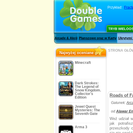
Przykład:
Fract
TRYB WIELOO
Arcade & Akcji
Planszowe oraz w Karty
Ukrytymi
STRONA GŁÓ
Najwyżej oceniane gry
Minecraft
Dark Strokes:
The Legend of
Snow Kingdom.
Collector's
Roads of F
Edition
Gatunek:
Arc
Jewel Quest
Mysteries: The
od
Alawar En
Seventh Gate
Weź udział w
jak potrafi
Arma 3
przeszkody c
się nie spaść