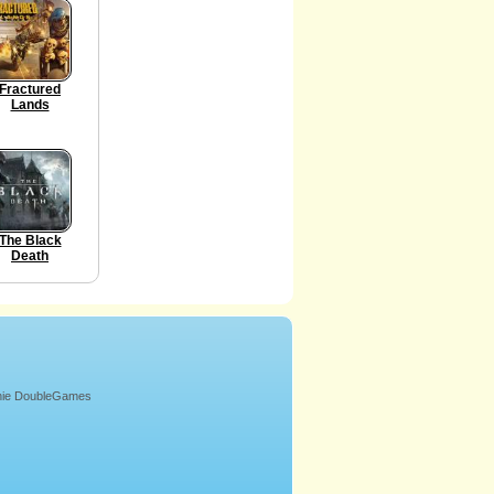
Fractured
Lands
The Black
Death
onie DoubleGames