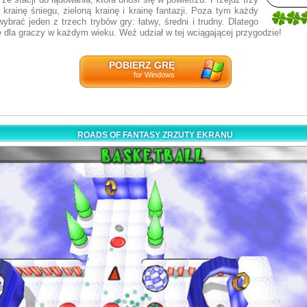
 krainę śniegu, zieloną krainę i krainę fantazji. Poza tym każdy
5
brać jeden z trzech trybów gry: łatwy, średni i trudny. Dlatego
6
ę dla graczy w każdym wieku. Weź udział w tej wciągającej przygodzie!
POBIERZ GRĘ
for Windows
ROADS OF FANTASY ZRZUTY EKRANU