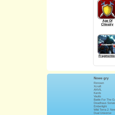
Age Of
Chivalry
Fragmente
Nowe gry
Renown
Xcraft
ANVIL
Kards
Vaults
Battle For The G
Deadhaus Sonat
Emberlight
Wild Terra 2: Ne
Lands
Dual Universe