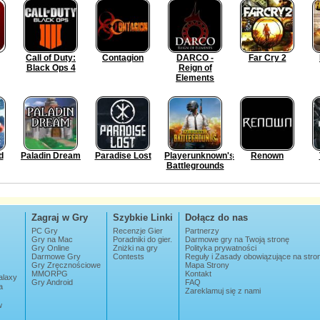
Call of Duty:
Contagion
DARCO -
Far Cry 2
Black Ops 4
Reign of
Elements
d
Paladin Dream
Paradise Lost
Playerunknown's
Renown
Battlegrounds
Zagraj w Gry
Szybkie Linki
Dołącz do nas
PC Gry
Recenzje Gier
Partnerzy
Gry na Mac
Poradniki do gier.
Darmowe gry na Twoją stronę
Gry Online
Zniżki na gry
Polityka prywatności
Darmowe Gry
Contests
Reguły i Zasady obowiązujące na str
Gry Zręcznościowe
Mapa Strony
MMORPG
Kontakt
alaxy
Gry Android
FAQ
a
Zareklamuj się z nami
w