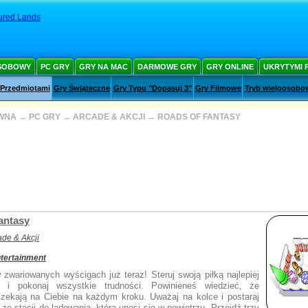
ured Lands
SOBOWY
PC GRY
GRY NA MAC
DARMOWE GRY
GRY ONLINE
UKRYTYMI 
 Przedmiotami
Gry Świąteczne
Gry Typu "Dopasuj 3"
Gry Filmowe
Tryb wieloosobo
WNA
→
PC GRY
→
ARCADE & AKCJI
→
ROADS OF FANTASY
antasy
ade & Akcji
tertainment
 zwariowanych wyścigach już teraz! Steruj swoją piłką najlepiej
sz i pokonaj wszystkie trudności. Powinieneś wiedzieć, że
zekają na Ciebie na każdym kroku. Uważaj na kolce i postaraj
 ze stacji do lądowania, która unosi się w powietrzu. Przejdź trzy