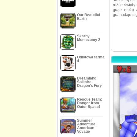
różne światy:
gracz może wy
gra nadaje si
Our Beautiful
Earth
Skarby
Montezumy 2
Odlotowa farma
4
Dreamland
Solitaire:
Dragon's Fury
Rescue Team:
Danger from
Outer Space!
Summer
Adventure:
American
Voyage