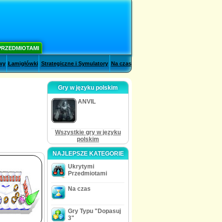
PRZEDMIOTAMI
wy
Łamigłówki
Strategiczne i Symulatory
Na czas
Gry w języku polskim
ANVIL
Wszystkie gry w języku
polskim
NAJLEPSZE KATEGORIE
Ukrytymi
Przedmiotami
Na czas
Gry Typu "Dopasuj
3"