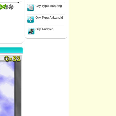
Gry Typu Mahjong
Gry Typu Arkanoid
Gry Android