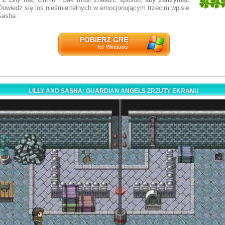
5
Dowiedz się los nieśmiertelnych w emocjonującym trzecim wpisie
1
 Sasha.
POBIERZ GRĘ
for Windows
LILLY AND SASHA: GUARDIAN ANGELS ZRZUTY EKRANU