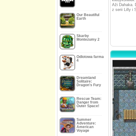
Aži Dahaka. 
z serii Lilly i
Our Beautiful
Earth
Skarby
Montezumy 2
Odlotowa farma
4
Dreamland
Solitaire:
Dragon's Fury
Rescue Team:
Danger from
Outer Space!
Summer
Adventure:
American
Voyage