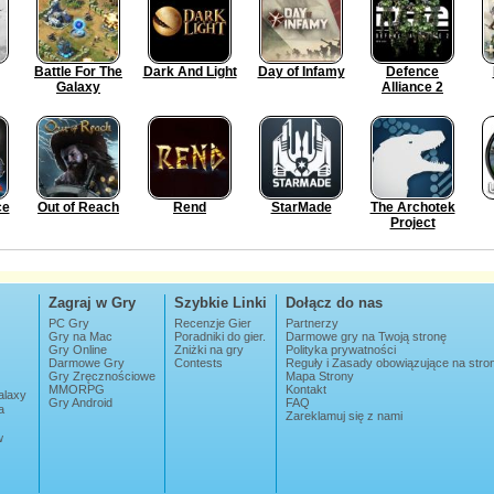
Battle For The
Dark And Light
Day of Infamy
Defence
Galaxy
Alliance 2
ce
Out of Reach
Rend
StarMade
The Archotek
Project
Zagraj w Gry
Szybkie Linki
Dołącz do nas
PC Gry
Recenzje Gier
Partnerzy
Gry na Mac
Poradniki do gier.
Darmowe gry na Twoją stronę
Gry Online
Zniżki na gry
Polityka prywatności
Darmowe Gry
Contests
Reguły i Zasady obowiązujące na str
Gry Zręcznościowe
Mapa Strony
MMORPG
Kontakt
alaxy
Gry Android
FAQ
a
Zareklamuj się z nami
w