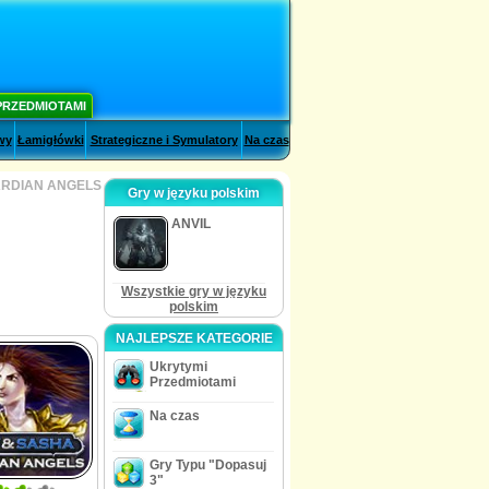
PRZEDMIOTAMI
wy
Łamigłówki
Strategiczne i Symulatory
Na czas
ARDIAN ANGELS
Gry w języku polskim
ANVIL
Wszystkie gry w języku
polskim
NAJLEPSZE KATEGORIE
Ukrytymi
Przedmiotami
Na czas
Gry Typu "Dopasuj
3"