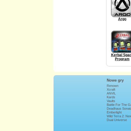
Argo
Kerbal Spa
Program
Nowe gry
Renown
Xcraft
ANVIL
Kards
Vaults
Battle For The G
Deadhaus Sonat
Emberlight
Wild Terra 2: Ne
Lands
Dual Universe