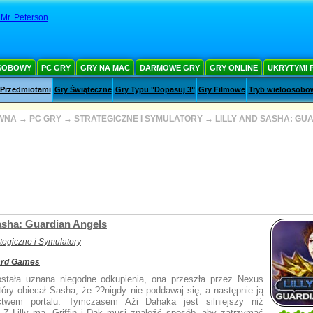
Mr. Peterson
SOBOWY
PC GRY
GRY NA MAC
DARMOWE GRY
GRY ONLINE
UKRYTYMI 
 Przedmiotami
Gry Świąteczne
Gry Typu "Dopasuj 3"
Gry Filmowe
Tryb wieloosobo
WNA
→
PC GRY
→
STRATEGICZNE I SYMULATORY
→
LILLY AND SASHA: GU
Sasha: Guardian Angels
ategiczne i Symulatory
ard Games
stała uznana niegodne odkupienia, ona przeszła przez Nexus
który obiecał Sasha, że ??nigdy nie poddawaj się, a następnie ją
ctwem portalu. Tymczasem Aži Dahaka jest silniejszy niż
. Z Lilly ma, Griffin i Dak musi znaleźć sposób, aby zatrzymać