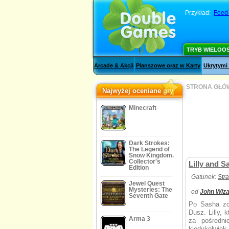
Przykład:
Feed 
TRYB WIELOO
Arcade & Akcji
Planszowe oraz w Karty
Ukrytymi
STRONA GŁÓ
Najwyżej oceniane gry
Minecraft
Dark Strokes:
The Legend of
Snow Kingdom.
Collector's
Lilly and 
Edition
Gatunek:
Str
Jewel Quest
Mysteries: The
od
John Wiz
Seventh Gate
Po Sasha zo
Dusz. Lilly, 
Arma 3
za pośredni
kiedykolwiek