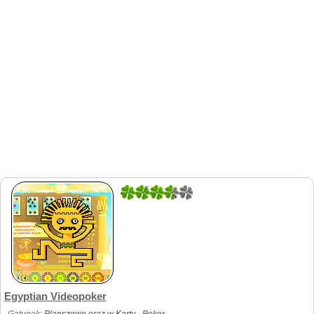
5
1
Egyptian Videopoker