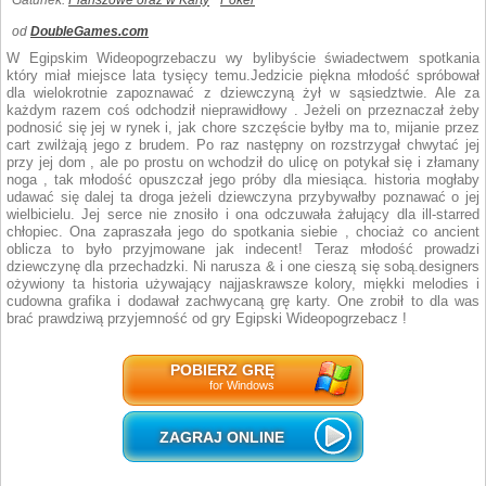
Gatunek:
Planszowe oraz w Karty
Poker
od
DoubleGames.com
W Egipskim Wideopogrzebaczu wy bylibyście świadectwem spotkania
który miał miejsce lata tysięcy temu.Jedzicie piękna młodość spróbował
dla wielokrotnie zapoznawać z dziewczyną żył w sąsiedztwie. Ale za
każdym razem coś odchodził nieprawidłowy . Jeżeli on przeznaczał żeby
podnosić się jej w rynek i, jak chore szczęście byłby ma to, mijanie przez
cart zwilżają jego z brudem. Po raz następny on rozstrzygał chwytać jej
przy jej dom , ale po prostu on wchodził do ulicę on potykał się i złamany
noga , tak młodość opuszczał jego próby dla miesiąca. historia mogłaby
udawać się dalej ta droga jeżeli dziewczyna przybywałby poznawać o jej
wielbicielu. Jej serce nie znosiło i ona odczuwała żałujący dla ill-starred
chłopiec. Ona zapraszała jego do spotkania siebie , chociaż co ancient
oblicza to było przyjmowane jak indecent! Teraz młodość prowadzi
dziewczynę dla przechadzki. Ni narusza & i one cieszą się sobą.designers
ożywiony ta historia używający najjaskrawsze kolory, miękki melodies i
cudowna grafika i dodawał zachwycaną grę karty. One zrobił to dla was
brać prawdziwą przyjemność od gry Egipski Wideopogrzebacz !
POBIERZ GRĘ
for Windows
ZAGRAJ ONLINE