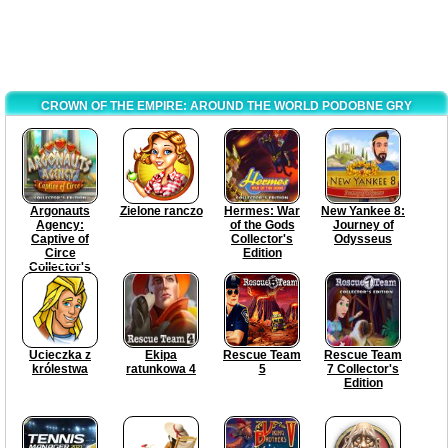
CROWN OF THE EMPIRE: AROUND THE WORLD PODOBNE GRY
Argonauts
Zielone ranczo
Hermes: War
New Yankee 8:
Agency:
of the Gods
Journey of
Captive of
Collector's
Odysseus
Circe
Edition
Collector's
Edition
Ucieczka z
Ekipa
Rescue Team
Rescue Team
królestwa
ratunkowa 4
5
7 Collector's
Edition