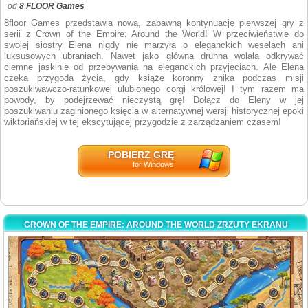
od
8 FLOOR Games
8floor Games przedstawia nową, zabawną kontynuację pierwszej gry z
serii z Crown of the Empire: Around the World! W przeciwieństwie do
swojej siostry Elena nigdy nie marzyła o eleganckich weselach ani
luksusowych ubraniach. Nawet jako główna druhna wolała odkrywać
ciemne jaskinie od przebywania na eleganckich przyjęciach. Ale Elena
czeka przygoda życia, gdy książę koronny znika podczas misji
poszukiwawczo-ratunkowej ulubionego corgi królowej! I tym razem ma
powody, by podejrzewać nieczystą grę! Dołącz do Eleny w jej
poszukiwaniu zaginionego księcia w alternatywnej wersji historycznej epoki
wiktoriańskiej w tej ekscytującej przygodzie z zarządzaniem czasem!
POBIERZ GRĘ
for Windows
CROWN OF THE EMPIRE: AROUND THE WORLD ZRZUTY EKRANU