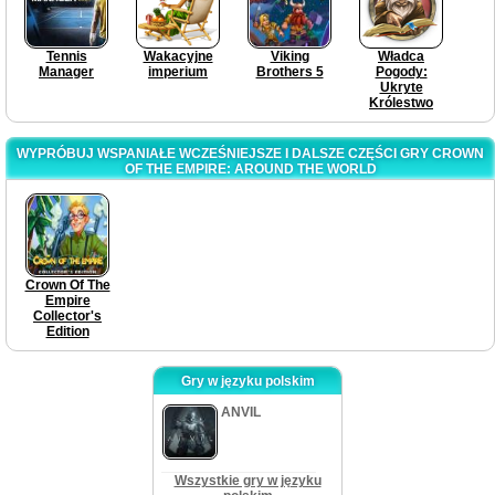
Tennis
Wakacyjne
Viking
Władca
Manager
imperium
Brothers 5
Pogody:
Ukryte
Królestwo
WYPRÓBUJ WSPANIAŁE WCZEŚNIEJSZE I DALSZE CZĘŚCI GRY CROWN
OF THE EMPIRE: AROUND THE WORLD
Crown Of The
Empire
Collector's
Edition
Gry w języku polskim
ANVIL
Wszystkie gry w języku