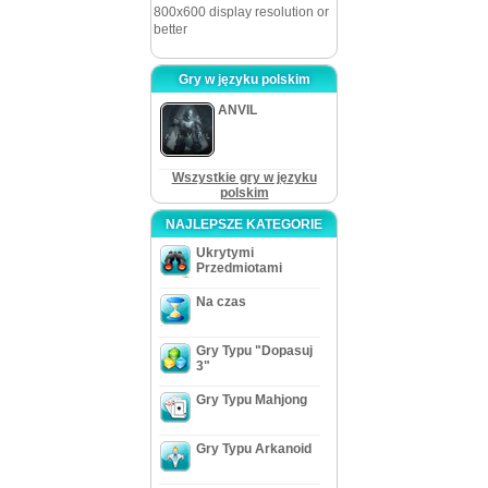
800x600 display resolution or
better
Gry w języku polskim
ANVIL
Wszystkie gry w języku
polskim
NAJLEPSZE KATEGORIE
Ukrytymi
Przedmiotami
Na czas
Gry Typu "Dopasuj
3"
Gry Typu Mahjong
Gry Typu Arkanoid