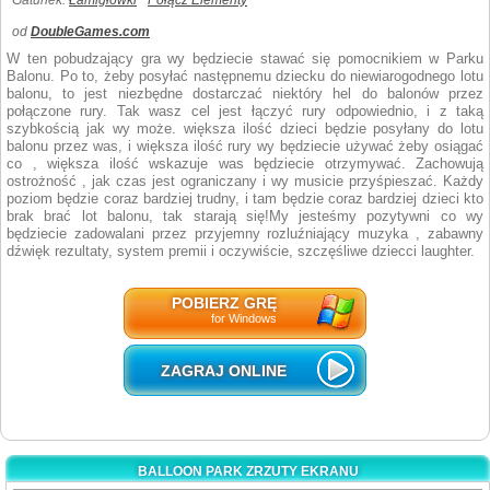
Gatunek:
Łamigłówki
Połącz Elementy
od
DoubleGames.com
W ten pobudzający gra wy będziecie stawać się pomocnikiem w Parku
Balonu. Po to, żeby posyłać następnemu dziecku do niewiarogodnego lotu
balonu, to jest niezbędne dostarczać niektóry hel do balonów przez
połączone rury. Tak wasz cel jest łączyć rury odpowiednio, i z taką
szybkością jak wy może. większa ilość dzieci będzie posyłany do lotu
balonu przez was, i większa ilość rury wy będziecie używać żeby osiągać
co , większa ilość wskazuje was będziecie otrzymywać. Zachowują
ostrożność , jak czas jest ograniczany i wy musicie przyśpieszać. Każdy
poziom będzie coraz bardziej trudny, i tam będzie coraz bardziej dzieci kto
brak brać lot balonu, tak starają się!My jesteśmy pozytywni co wy
będziecie zadowalani przez przyjemny rozluźniający muzyka , zabawny
dźwięk rezultaty, system premii i oczywiście, szczęśliwe dziecci laughter.
POBIERZ GRĘ
for Windows
ZAGRAJ ONLINE
BALLOON PARK ZRZUTY EKRANU