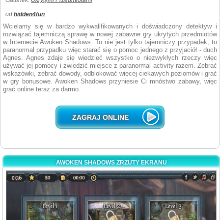
Gatunek:
Ukrytymi Przedmiotami
od
hidden4fun
Wcielamy się w bardzo wykwalifikowanych i doświadczony detektyw i
rozwiązać tajemniczą sprawę w nowej zabawne gry ukrytych przedmiotów
w Internecie Awoken Shadows. To nie jest tylko tajemniczy przypadek, to
paranormal przypadku więc starać się o pomoc jednego z przyjaciół - duch
Agnes. Agnes zdaje się wiedzieć wszystko o niezwykłych rzeczy więc
używać jej pomocy i zwiedzić miejsce z paranormal activity razem. Zebrać
wskazówki, zebrać dowody, odblokować więcej ciekawych poziomów i grać
w gry bonusowe. Awoken Shadows przyniesie Ci mnóstwo zabawy, więc
grać online teraz za darmo.
ZAGRAJ ONLINE
AWOKEN SHADOWS ZRZUTY EKRANU