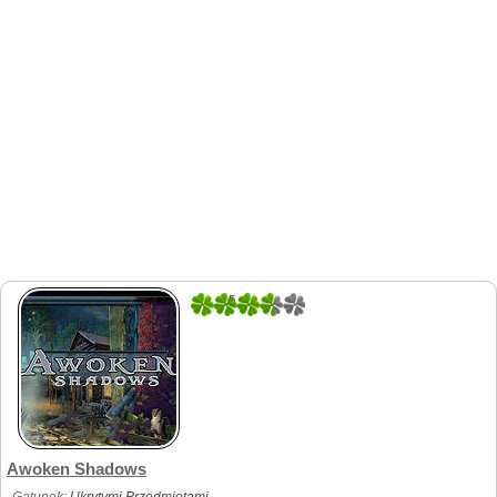
5
1
Awoken Shadows