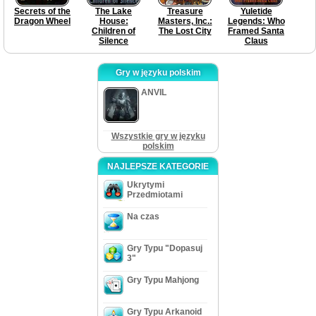
Secrets of the
The Lake
Treasure
Yuletide
Dragon Wheel
House:
Masters, Inc.:
Legends: Who
Children of
The Lost City
Framed Santa
Silence
Claus
Gry w języku polskim
ANVIL
Wszystkie gry w języku
polskim
NAJLEPSZE KATEGORIE
Ukrytymi
Przedmiotami
Na czas
Gry Typu "Dopasuj
3"
Gry Typu Mahjong
Gry Typu Arkanoid