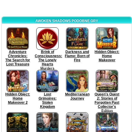
AWOKEN SHADOWS PODOBNE GRY
Adventure
Brink of
Darkness and
Hidden Object:
Chronicles:
Consciousness:
Flame: Born of
Home
The Search for
The Lonely
Fire
Makeover
Lost Treasure
Hearts
Murders
Collector's
Edition
Hidden Object:
Lost
Mediterranean
Queen's Quest
Home
Grimoires:
Journey
2: Stories of
Makeover 2
Stolen
Forgotten Past
Kingdom
Collector's
Edition