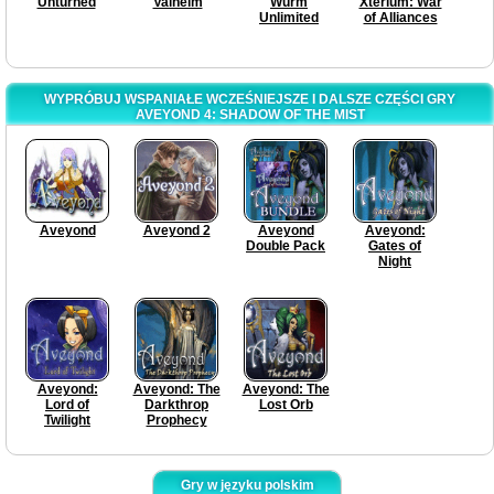
Unturned
Valheim
Wurm
Xterium: War
Unlimited
of Alliances
WYPRÓBUJ WSPANIAŁE WCZEŚNIEJSZE I DALSZE CZĘŚCI GRY
AVEYOND 4: SHADOW OF THE MIST
Aveyond
Aveyond 2
Aveyond
Aveyond:
Double Pack
Gates of
Night
Aveyond:
Aveyond: The
Aveyond: The
Lord of
Darkthrop
Lost Orb
Twilight
Prophecy
Gry w języku polskim