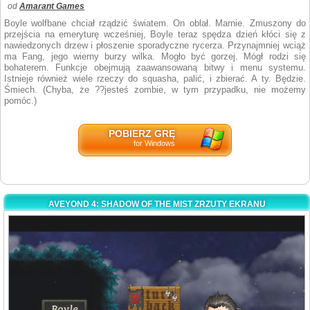
od
Amarant Games
Boyle wolfbane chciał rządzić światem. On oblał. Marnie. Zmuszony do
przejścia na emeryturę wcześniej, Boyle teraz spędza dzień kłóci się z
nawiedzonych drzew i płoszenie sporadyczne rycerza. Przynajmniej wciąż
ma Fang, jego wierny burzy wilka. Mogło być gorzej. Mógł rodzi się
bohaterem. Funkcje obejmują zaawansowaną bitwy i menu systemu.
Istnieje również wiele rzeczy do squasha, palić, i zbierać. A ty. Będzie.
Śmiech. (Chyba, że ??jesteś zombie, w tym przypadku, nie możemy
pomóc.)
POBIERZ GRĘ
for Windows
AVEYOND 4: SHADOW OF THE MIST ZRZUTY EKRANU