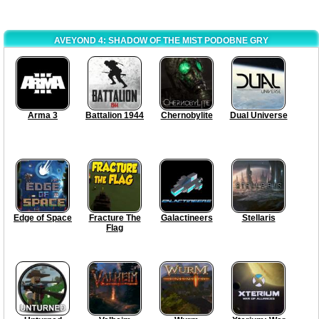
AVEYOND 4: SHADOW OF THE MIST PODOBNE GRY
Arma 3
Battalion 1944
Chernobylite
Dual Universe
Edge of Space
Fracture The
Galactineers
Stellaris
Flag