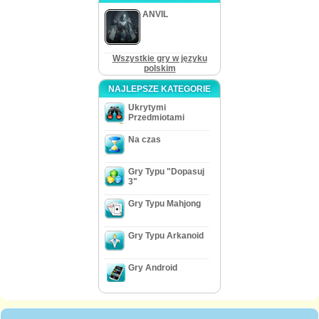
ANVIL
Wszystkie gry w języku
polskim
NAJLEPSZE KATEGORIE
Ukrytymi
Przedmiotami
Na czas
Gry Typu "Dopasuj
3"
Gry Typu Mahjong
Gry Typu Arkanoid
Gry Android