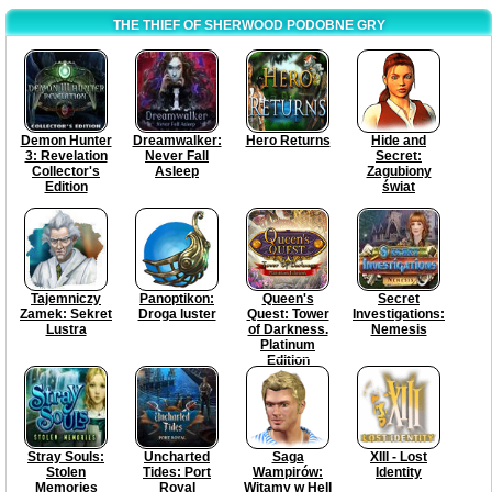
THE THIEF OF SHERWOOD PODOBNE GRY
Demon Hunter
Dreamwalker:
Hero Returns
Hide and
3: Revelation
Never Fall
Secret:
Collector's
Asleep
Zagubiony
Edition
świat
Tajemniczy
Panoptikon:
Queen's
Secret
Zamek: Sekret
Droga luster
Quest: Tower
Investigations:
Lustra
of Darkness.
Nemesis
Platinum
Edition
Stray Souls:
Uncharted
Saga
XIII - Lost
Stolen
Tides: Port
Wampirów:
Identity
Memories
Royal
Witamy w Hell