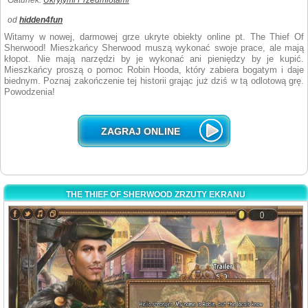
Gatunek:
Ukrytymi Przedmiotami
od
hidden4fun
Witamy w nowej, darmowej grze ukryte obiekty online pt. The Thief Of
Sherwood! Mieszkańcy Sherwood muszą wykonać swoje prace, ale mają
kłopot. Nie mają narzędzi by je wykonać ani pieniędzy by je kupić.
Mieszkańcy proszą o pomoc Robin Hooda, który zabiera bogatym i daje
biednym. Poznaj zakończenie tej historii grając już dziś w tą odlotową grę.
Powodzenia!
ZAGRAJ ONLINE
THE THIEF OF SHERWOOD ZRZUTY EKRANU