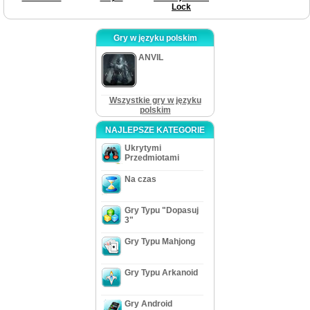
Lock
Gry w języku polskim
ANVIL
Wszystkie gry w języku
polskim
NAJLEPSZE KATEGORIE
Ukrytymi
Przedmiotami
Na czas
Gry Typu "Dopasuj
3"
Gry Typu Mahjong
Gry Typu Arkanoid
Gry Android