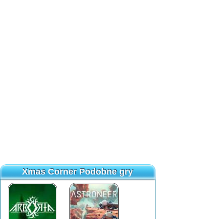
Xmas Corner Podobne gry
Xmas Corner Podobne gry