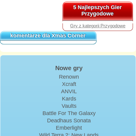
5 Najlepszych Gier
5 Najlepszych Gier
Przygodowe
Przygodowe
Gry z kategorii Przygodowe
komentarze dla Xmas Corner
komentarze dla Xmas Corner
Nowe gry
Renown
Xcraft
ANVIL
Kards
Vaults
Battle For The Galaxy
Deadhaus Sonata
Emberlight
Wild Terra 2: New Lands