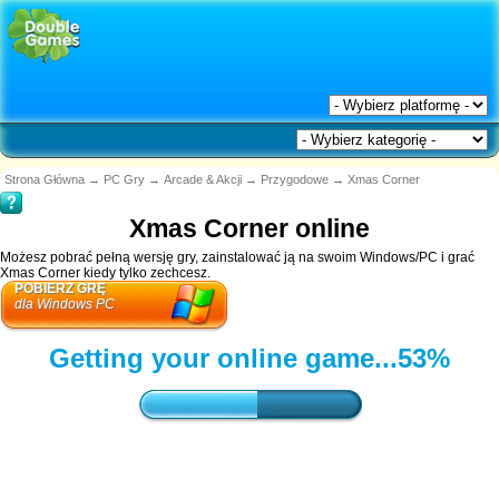
Strona Główna
→
PC Gry
→
Arcade & Akcji
→
Przygodowe
→
Xmas Corner
Xmas Corner online
Możesz pobrać pełną wersję gry, zainstalować ją na swoim Windows/PC i grać
Xmas Corner kiedy tylko zechcesz.
POBIERZ GRĘ
dla Windows PC
Getting your online game...
55%