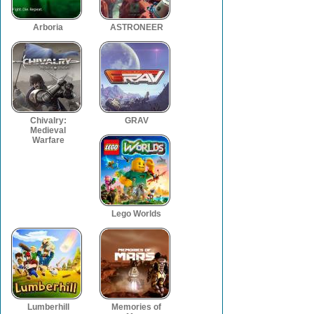
Arboria
ASTRONEER
Chivalry:
GRAV
Medieval
Warfare
Lego Worlds
Lumberhill
Memories of