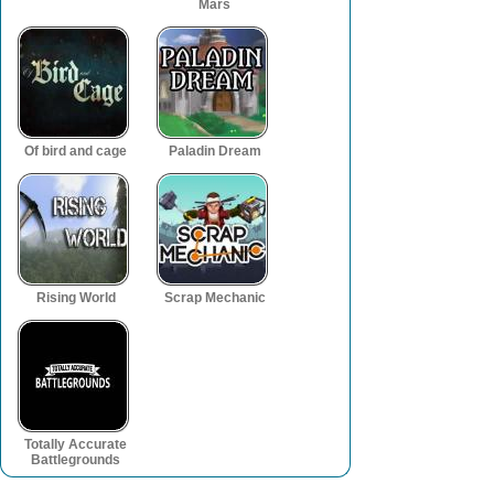
Mars
Of bird and cage
Paladin Dream
Rising World
Scrap Mechanic
Totally Accurate
Battlegrounds