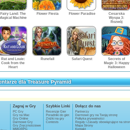
Fairy Land: The
Flower Fiesta
Flower Paradise
Cesarska
Magical Machine
Wyspa 3:
Rozwój
Rat and Louie:
Runefall
Safari Quest
Secrets of
Cook from the
Magic 3: Happy
Heart
Halloween
ntarze dla Treasure Pyramid
ntarze dla Treasure Pyramid
Zagraj w Gry
Szybkie Linki
Dołącz do nas
PC Gry
Recenzje Gier
Partnerzy
Gry na Mac
Poradniki do gier.
Darmowe gry na Twoją stronę
Gry Online
Zniżki na gry
Polityka prywatności
Darmowe Gry
Contests
Reguły i Zasady obowiązujące na str
Gry Zręcznościowe
Mapa Strony
MMORPG
Kontakt