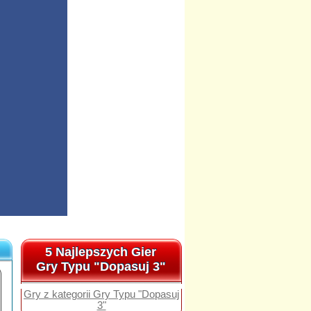
5 Najlepszych Gier
5 Najlepszych Gier
Gry Typu "Dopasuj 3"
Gry Typu "Dopasuj 3"
Gry z kategorii Gry Typu "Dopasuj
3"