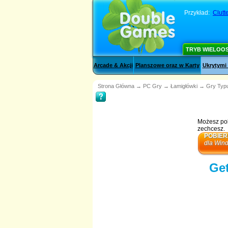
Przykład:
Clutt
TRYB WIELOO
Arcade & Akcji
Planszowe oraz w Karty
Ukrytymi
Strona Główna
→
PC Gry
→
Łamigłówki
→
Gry Typu
Możesz pob
zechcesz.
POBIER
dla Win
Get