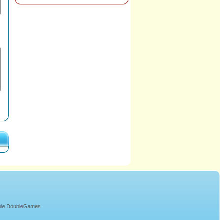
onie DoubleGames