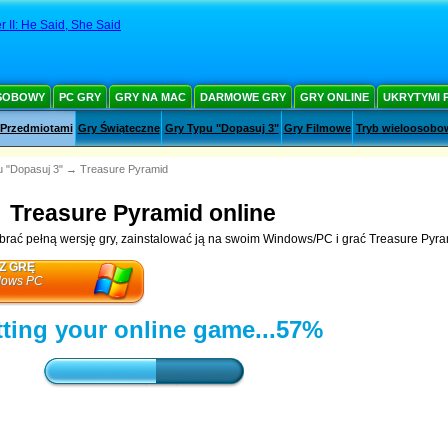
er II: He Said, She Said
SOBOWY
PC GRY
GRY NA MAC
DARMOWE GRY
GRY ONLINE
UKRYTYMI 
 Przedmiotami
Gry Świąteczne
Gry Typu "Dopasuj 3"
Gry Filmowe
Tryb wieloosobo
 "Dopasuj 3"
→
Treasure Pyramid
Treasure Pyramid online
rać pełną wersję gry, zainstalować ją na swoim Windows/PC i grać Treasure Pyram
Z GRĘ
dows PC
ting your online game...
59%