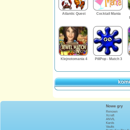
Atlantic Quest
Cocktail Mania
Klejnotomania 4
PillPop - Match 3
kome
kome
Nowe gry
Renown
Xcraft
ANVIL
Kards
Vaults