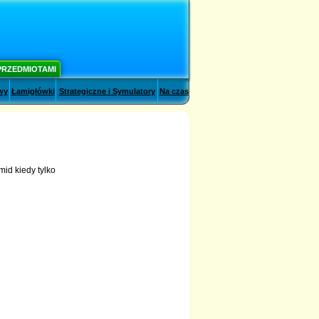
PRZEDMIOTAMI
wy
Łamigłówki
Strategiczne i Symulatory
Na czas
id kiedy tylko