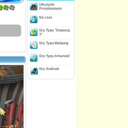
Ukrytymi
Przedmiotami
Na czas
Gry Typu "Dopasuj
3"
Gry Typu Mahjong
Gry Typu Arkanoid
Gry Android