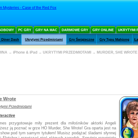
 Mysteries - Case of the Red Fox
SOBOWY
PC GRY
GRY NA MAC
DARMOWE GRY
GRY ONLINE
UKRYTYMI 
 Diner Dash
Ukrytymi Przedmiotami
Gry Świąteczne
Gry Typu Mahjong
Ła
WNA
→
iPhone & iPad
→
UKRYTYMI PRZEDMIOTAMI
→
MURDER, SHE WROTE
e Wrote
ytymi Przedmiotami
teractive
es przygotowuje miły prezent dla miłośników aktorki Angeli
żesz ją poznać w grze HO Murder, She Wrote! Gra oparta jest na
 show pod tym samym tytułem! Musisz podążać śladami słynnej
ci Fletcher i rozwiązać pięć różnych zagadek. Sprytnie rozwinięte