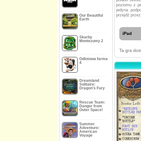
poziomu z pe
jedyna podpo
przejdź prze
Our Beautiful
Earth
iPad
Skarby
Montezumy 2
Ta gra dos
Odlotowa farma
4
Dreamland
Solitaire:
Dragon's Fury
Rescue Team:
Danger from
Outer Space!
Summer
Adventure:
American
Voyage