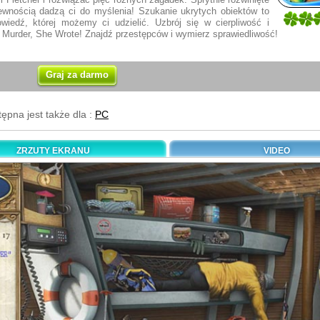
wnością dadzą ci do myślenia! Szukanie ukrytych obiektów to
1
wiedź, której możemy ci udzielić. Uzbrój się w cierpliwość i
1
z Murder, She Wrote! Znajdź przestępców i wymierz sprawiedliwość!
Graj za darmo
tępna jest także dla :
PC
ZRZUTY EKRANU
VIDEO