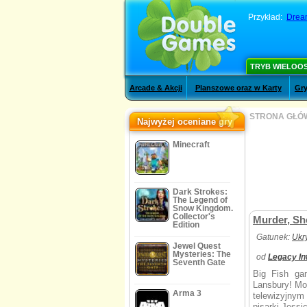
Przykład:
Dream
TRYB WIELOO
Arcade & Akcji
Planszowe oraz w Karty
Gry
STRONA GŁÓ
Najwyżej oceniane gry
Minecraft
Dark Strokes:
The Legend of
Snow Kingdom.
Collector's
Murder, Sh
Edition
Gatunek:
Ukr
Jewel Quest
Mysteries: The
od
Legacy In
Seventh Gate
Big Fish gam
Lansbury! Mo
Arma 3
telewizyjnym
pisarki Jessi