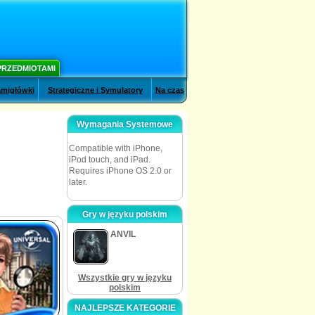
PRZEDMIOTAMI
migłówki
Strategiczne i Symulatory
Na czas
Wymagania Systemowe
Compatible with iPhone,
iPod touch, and iPad.
Requires iPhone OS 2.0 or
later.
Gry w języku polskim
ANVIL
Wszystkie gry w języku
polskim
NAJLEPSZE KATEGORIE