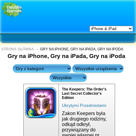
→
STRONA GŁÓWNA
GRY NA IPHONE, GRY NA IPADA, GRY NA IPODA
Gry na iPhone, Gry na iPada, Gry na iPoda
The Keepers: The Order's
Last Secret Collector's
Edition
Ukrytymi Przedmiotami
Zakon Keepers była
jak drugiego rodziny,
odkąd odkrył,
przywiązany do
swojej własnej pr...