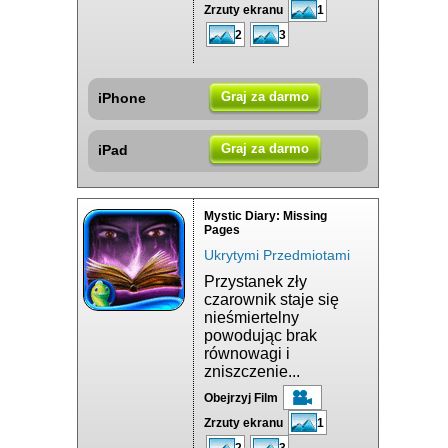
Zrzuty ekranu
1
2
3
Graj za darmo
iPhone
Graj za darmo
iPad
Mystic Diary: Missing
Pages
Ukrytymi Przedmiotami
Przystanek zły
czarownik staje się
nieśmiertelny
powodując brak
równowagi i
zniszczenie...
Obejrzyj Film
Zrzuty ekranu
1