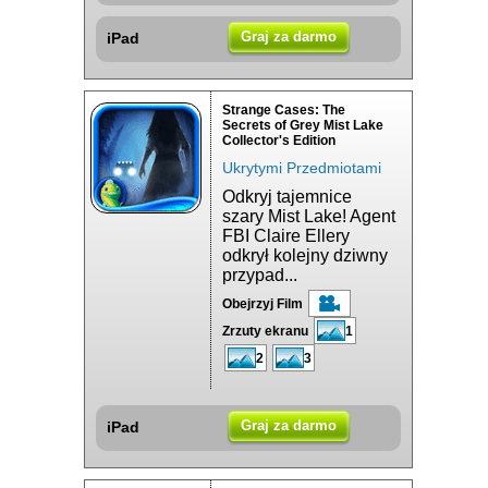
Graj za darmo
iPad
Strange Cases: The
Secrets of Grey Mist Lake
Collector's Edition
Ukrytymi Przedmiotami
Odkryj tajemnice
szary Mist Lake! Agent
FBI Claire Ellery
odkrył kolejny dziwny
przypad...
Obejrzyj Film
Zrzuty ekranu
1
2
3
Graj za darmo
iPad