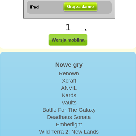
Graj za darmo
iPad
1
→
Wersja mobilna
Nowe gry
Renown
Xcraft
ANVIL
Kards
Vaults
Battle For The Galaxy
Deadhaus Sonata
Emberlight
Wild Terra 2: New Lands