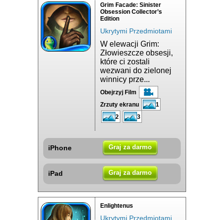
Grim Facade: Sinister
Obsession Collector’s
Edition
Ukrytymi Przedmiotami
W elewacji Grim:
Złowieszcze obsesji,
które ci zostali
wezwani do zielonej
winnicy prze...
Obejrzyj Film
Zrzuty ekranu
1
2
3
Graj za darmo
iPhone
Graj za darmo
iPad
Enlightenus
Ukrytymi Przedmiotami