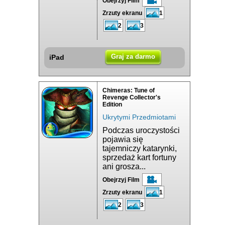
Obejrzyj Film
Zrzuty ekranu
1
2
3
Graj za darmo
iPad
Chimeras: Tune of
Revenge Collector's
Edition
Ukrytymi Przedmiotami
Podczas uroczystości
pojawia się
tajemniczy katarynki,
sprzedaż kart fortuny
ani grosza...
Obejrzyj Film
Zrzuty ekranu
1
2
3