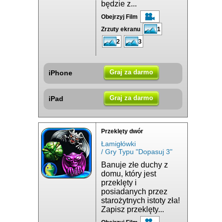
będzie z...
Obejrzyj Film
Zrzuty ekranu
1
2
3
Graj za darmo
iPhone
Graj za darmo
iPad
Przeklęty dwór
Łamigłówki
/ Gry Typu "Dopasuj 3"
Banuje złe duchy z
domu, który jest
przeklęty i
posiadanych przez
starożytnych istoty zła!
Zapisz przeklęty...