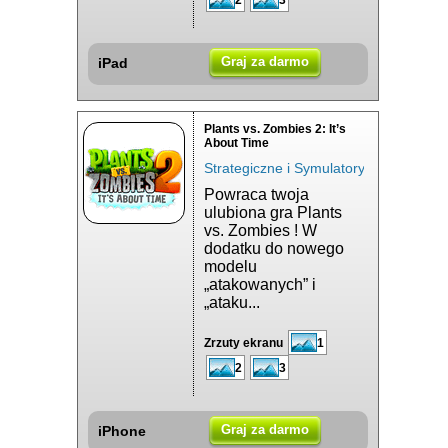
2
3
Graj za darmo
iPad
Plants vs. Zombies 2: It’s
About Time
Strategiczne i Symulatory
Powraca twoja
ulubiona gra Plants
vs. Zombies ! W
dodatku do nowego
modelu
„atakowanych” i
„ataku...
Zrzuty ekranu
1
2
3
Graj za darmo
iPhone