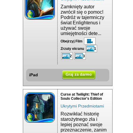
Zamknięty autor
zwrócił się o pomoc!
Podróż w tajemniczy
świat Enlightenus i
używać swoje
umiejętności dete...
Obejrzyj Film
Zrzuty ekranu
1
2
3
Graj za darmo
iPad
Curse at Twilight: Thief of
Souls Collector's Edition
Ukrytymi Przedmiotami
Rozwikłać historię
starożytnego zła i
lepiej poznać swoje
przeznaczenie, zanim