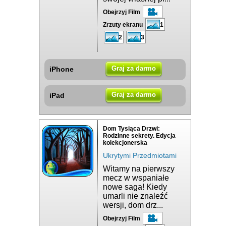
Obejrzyj Film
Zrzuty ekranu
1
2
3
Graj za darmo
iPhone
Graj za darmo
iPad
Dom Tysiąca Drzwi:
Rodzinne sekrety. Edycja
kolekcjonerska
Ukrytymi Przedmiotami
Witamy na pierwszy
mecz w wspaniałe
nowe saga! Kiedy
umarli nie znaleźć
wersji, dom drz...
Obejrzyj Film