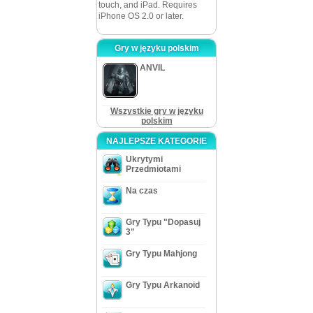
touch, and iPad. Requires
iPhone OS 2.0 or later.
Gry w języku polskim
ANVIL
Wszystkie gry w języku
polskim
NAJLEPSZE KATEGORIE
Ukrytymi
Przedmiotami
Na czas
Gry Typu "Dopasuj
3"
Gry Typu Mahjong
Gry Typu Arkanoid