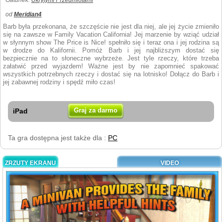
Gatunek:
Ukrytymi Przedmiotami
od
Meridian4
Barb była przekonana, że szczęście nie jest dla niej, ale jej życie zmieniło
się na zawsze w Family Vacation California! Jej marzenie by wziąć udział
w słynnym show The Price is Nice! spełniło się i teraz ona i jej rodzina są
w drodze do Kalifornii. Pomóż Barb i jej najbliższym dostać się
bezpiecznie na to słoneczne wybrzeże. Jest tyle rzeczy, które trzeba
załatwić przed wyjazdem! Ważne jest by nie zapomnieć spakować
wszystkich potrzebnych rzeczy i dostać się na lotnisko! Dołącz do Barb i
jej zabawnej rodziny i spędź miło czas!
Graj za darmo
iPad
Ta gra dostępna jest także dla :
PC
ZRZUTY EKRANU
VIDEO