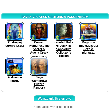
FAMILY VACATION CALIFORNIA PODOBNE GRY
Po drugiej
Cursed
Haunted Halls:
Magiczna
stronie lustra
Memories: The
Green Hills
Encyklopedia
Secret of
Sanitarium
– część
Agony Creek
Collector's
pierwsza
Collector's
Edition
Edition
Podwodne
Saga
skarby
Wampirów:
Puszka
Pandory
Wymagania Systemowe
Compatible with iPhone, iPod