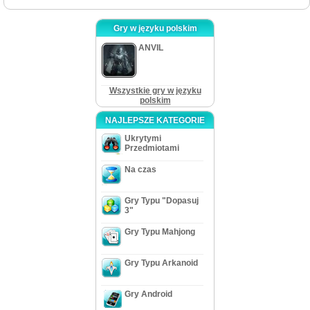
Gry w języku polskim
ANVIL
Wszystkie gry w języku
polskim
NAJLEPSZE KATEGORIE
Ukrytymi
Przedmiotami
Na czas
Gry Typu "Dopasuj
3"
Gry Typu Mahjong
Gry Typu Arkanoid
Gry Android