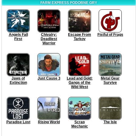
FARM EXPRESS PODOBNE GRY
Angels Fall
Chivalry:
Escape From
Fistful of Frags
First
Deadliest
Tarkov
Warrior
Jaws of
Just Cause 3
Lead and Gold:
Metal Gear
Extinction
Gangs of the
Survive
Wild West
Paradise Lost
Rising World
Scrap
The Isle
Mechanic