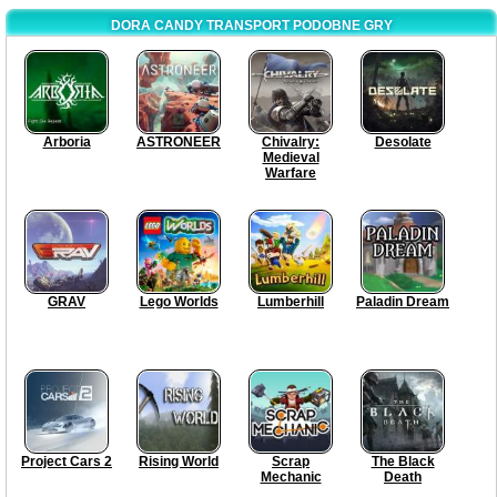
DORA CANDY TRANSPORT PODOBNE GRY
Arboria
ASTRONEER
Chivalry:
Desolate
Medieval
Warfare
GRAV
Lego Worlds
Lumberhill
Paladin Dream
Project Cars 2
Rising World
Scrap
The Black
Mechanic
Death