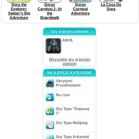
Dora the
Doras
Doras
La Casa De
Explorer:
Carnival 2: At
Carnival
Dora
Swiper's Big
the
Adventure
Adventure
Boardwalk
Gry w języku polskim
ANVIL
Wszystkie gry w języku
polskim
NAJLEPSZE KATEGORIE
Ukrytymi
Przedmiotami
Na czas
Gry Typu "Dopasuj
3"
Gry Typu Mahjong
Gry Typu Arkanoid