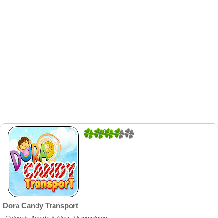
4.6
5
Dora Candy Transport