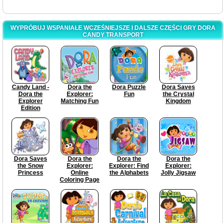
WYPRÓBUJ WSPANIAŁE WCZEŚNIEJSZE I DALSZE CZĘŚCI GRY DORA
CANDY TRANSPORT
Candy Land -
Dora the
Dora Puzzle
Dora Saves
Dora the
Explorer:
Fun
the Crystal
Explorer
Matching Fun
Kingdom
Edition
Dora Saves
Dora the
Dora the
Dora the
the Snow
Explorer:
Explorer: Find
Explorer:
Princess
Online
the Alphabets
Jolly Jigsaw
Coloring Page