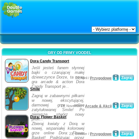
GRY OD FIRMY VOODEL
Dora Candy Transport
Jeśli jesteś fanem słynnej
bajki o czarującej małej
dziewczynce Dorze, ta nowa
Zagraj
23, April /
Przygodowe
gra arcade & action Dora
Candy Transport je...
Smile
Zagraj w zabawnymi piłkami
w nowej, ekscytującej,
darmowej grze online
Zagraj
19, November /
Arcade & Akcji
zatytułowanej Smile! Po
pierwsze, stwórz nowy
Dora: Flower Basket
profi...
Zbieraj kwiaty z Dorą w
nowej, wspaniałej kolorowej
grze online Dora: Flower
Zagraj
23, October /
Przygodowe
Basket! Podróżując przez