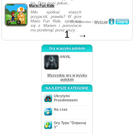
las, Dora musi pokon...
Mario Fun Ride
Miło spotkać starych
przyjaciół, prawda? W grze
Mario Fun Ride, spotkacie
Zagraj
21, September /
Wyścigi
się z Mariem i pomożecie
mu przebrnąć przez wszy...
1
→
Gry w języku polskim
ANVIL
Wszystkie gry w języku
polskim
NAJLEPSZE KATEGORIE
Ukrytymi
Przedmiotami
Na czas
Gry Typu "Dopasuj
3"