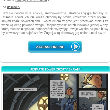
Gatunek:
Strategiczne i Symulatory
od
WisaGeni
Baw się dobrze w tą epicką, średniowieczną, strategiczną grę fantasy pt.
Ultimate Tower. Zbuduj wieże obronną by bronić królestwo przed orkami i
innymi złymi stworzeniami. Twoim celem w grze jest przetrwać ataki i za
wszelką cenę pokonać wroga. Rozpoczynasz od zbudowania jednej wieży,
którą musisz ulepszać jednocześnie wysyłając swoje wojska na pole bitwy
by powstrzymać najeźdźców. Zagraj w tą darmową grę online i ocal świat!
ZAGRAJ ONLINE
ULTIMATE TOWER ZRZUTY EKRANU