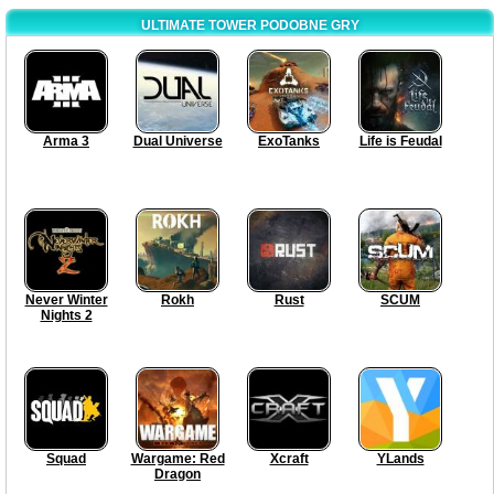
ULTIMATE TOWER PODOBNE GRY
Arma 3
Dual Universe
ExoTanks
Life is Feudal
Never Winter
Rokh
Rust
SCUM
Nights 2
Squad
Wargame: Red
Xcraft
YLands
Dragon