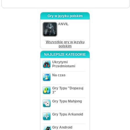
Gry w języku polskim
ANVIL
Wszystkie gry w języku
polskim
NAJLEPSZE KATEGORIE
Ukrytymi
Przedmiotami
Na czas
Gry Typu "Dopasuj
3"
Gry Typu Mahjong
Gry Typu Arkanoid
Gry Android