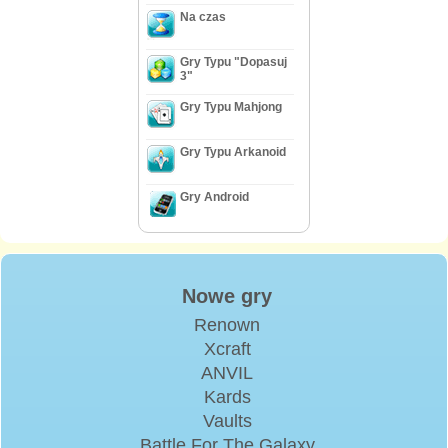
Na czas
Gry Typu "Dopasuj
3"
Gry Typu Mahjong
Gry Typu Arkanoid
Gry Android
Nowe gry
Renown
Xcraft
ANVIL
Kards
Vaults
Battle For The Galaxy