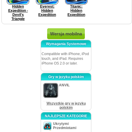
Hidden
Everest:
Titanic:
Expedition -
Hidden
Hidden
Devil's
Expedition
Expedition
Triangle
Wersja mobilna
Wymagania Systemowe
Compatible with iPhone, iPod
touch, and iPad. Requires
iPhone OS 2.0 or later.
Gry w języku polskim
ANVIL
Wszystkie gry w języku
polskim
NAJLEPSZE KATEGORIE
Ukrytymi
Przedmiotami