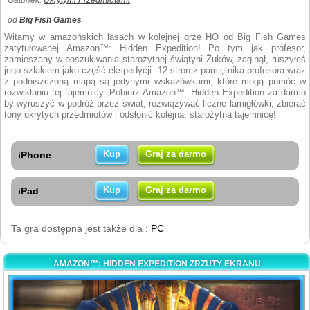
Gatunek:
Ukrytymi Przedmiotami
od
Big Fish Games
Witamy w amazońskich lasach w kolejnej grze HO od Big Fish Games
zatytułowanej Amazon™: Hidden Expedition! Po tym jak profesor,
zamieszany w poszukiwania starożytnej świątyni Żuków, zaginął, ruszyłeś
jego szlakiem jako część ekspedycji. 12 stron z pamiętnika profesora wraz
z podniszczoną mapą są jedynymi wskazówkami, które mogą pomóc w
rozwikłaniu tej tajemnicy. Pobierz Amazon™: Hidden Expedition za darmo
by wyruszyć w podróż przez świat, rozwiązywać liczne łamigłówki, zbierać
tony ukrytych przedmiotów i odsłonić kolejna, starożytna tajemnicę!
Kup
Graj za darmo
iPhone
Kup
Graj za darmo
iPad
Ta gra dostępna jest także dla :
PC
AMAZON™: HIDDEN EXPEDITION ZRZUTY EKRANU