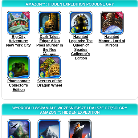
AMAZON™: HIDDEN EXPEDITION PODOBNE GRY
Big City
Dark Tales:
Haunted
Haunted
Adventure:
Edgar Allan
Legends: The
Manor - Lord of
New York City
Poes Murder in
Queen of
Mirrors
the Rue
Spades
Morgue
Collector's
Collector's
Edition
Edition
Phantasmat:
Secrets of the
Collector's
Dragon Wheel
Edition
WYPRÓBUJ WSPANIAŁE WCZEŚNIEJSZE I DALSZE CZĘŚCI GRY
AMAZON™: HIDDEN EXPEDITION