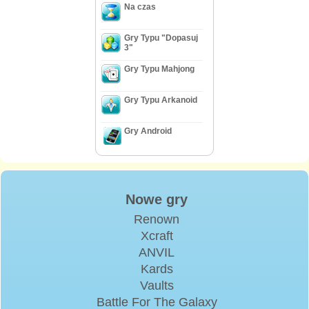
Na czas
Gry Typu "Dopasuj
3"
Gry Typu Mahjong
Gry Typu Arkanoid
Gry Android
Nowe gry
Renown
Xcraft
ANVIL
Kards
Vaults
Battle For The Galaxy