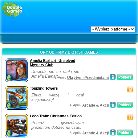
GRY OD FIRMY BIG FISH GAMES
Amelia Earhart: Unsolved
Mystery Club
Dowiedz się co stało się z
Amelią Earhart.
Pobierz
5, April /
Ukrytymi Przedmiotami
Toppling Towers
Zburz wieżę I ocal
księżniczkę!
Pobierz
4, April /
Arcade & Akcji
Loco Train: Christmas Edition
Pomóż gwiazdowym
prezentom dotrzeć na czas.
Pobierz
3, April /
Arcade & Akcji