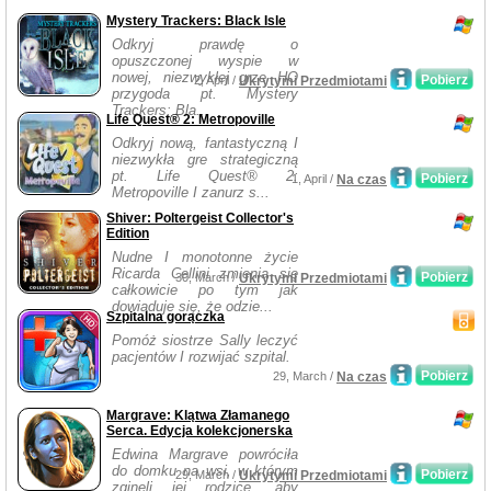
Mystery Trackers: Black Isle
Odkryj prawdę o
opuszczonej wyspie w
nowej, niezwykłej grze HO
Pobierz
2, April /
Ukrytymi Przedmiotami
przygoda pt. Mystery
Trackers: Bla...
Life Quest® 2: Metropoville
Odkryj nową, fantastyczną I
niezwykła gre strategiczną
pt. Life Quest® 2:
Pobierz
1, April /
Na czas
Metropoville I zanurz s...
Shiver: Poltergeist Collector's
Edition
Nudne I monotonne życie
Ricarda Cellini zmienia się
Pobierz
30, March /
Ukrytymi Przedmiotami
całkowicie po tym jak
dowiaduje się, że odzie...
Szpitalna gorączka
Pomóż siostrze Sally leczyć
pacjentów I rozwijać szpital.
Pobierz
29, March /
Na czas
Margrave: Klątwa Złamanego
Serca. Edycja kolekcjonerska
Edwina Margrave powróciła
do domku na wsi, w którym
Pobierz
29, March /
Ukrytymi Przedmiotami
zginęli jej rodzice, aby