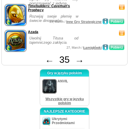
porozmawiać z jedyną...
Timebuilders: Caveman's
Prophecy
Rozwijaj swoje plemię w
świecie dinozaurów.
Pobierz
29, March /
Inne Gry Strategiczne
Azada
Uwolnij Titusa od
tajemniczego zaklęcia.
Pobierz
27, March /
Łamigłówki
←
35
→
Gry w języku polskim
ANVIL
Wszystkie gry w języku
polskim
NAJLEPSZE KATEGORIE
Ukrytymi
Przedmiotami