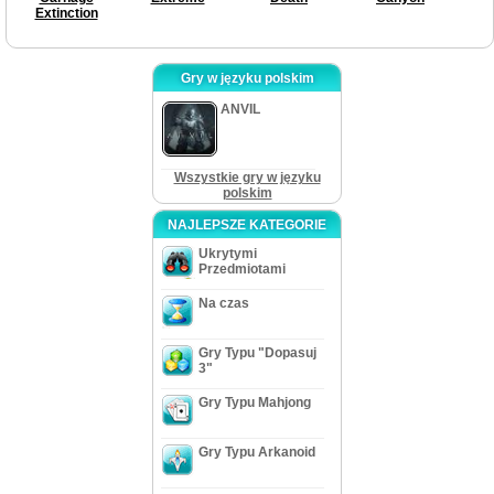
Extinction
Gry w języku polskim
ANVIL
Wszystkie gry w języku
polskim
NAJLEPSZE KATEGORIE
Ukrytymi
Przedmiotami
Na czas
Gry Typu "Dopasuj
3"
Gry Typu Mahjong
Gry Typu Arkanoid