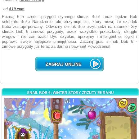
Gatunek:
Arcade & Akcji
od
A10.com
Poznaj 6-th części przygód słynnego ślimak Bob! Teraz będzie Bob
selebrate Boże Narodzenie, ale otrzymuje list, który mówi, że dziadek
Boba zostaje porwany. Odważny ślimak Bob przychodzi na ratunek! Gry
ślimak Bob 6 zimowe przygody, przez wszystkie przeszkody, okrągłe
wrogów i nie zamrażać! Być szybkie, uprzejmy i inteligentne, logiki i
poprawić swoje najlepsze umiejętności. Zacznij grać ślimak Bob 6 -
zimowe przygody już teraz za darmo i baw się! Powodzenia!
ZAGRAJ ONLINE
SNAIL BOB 6: WINTER STORY ZRZUTY EKRANU