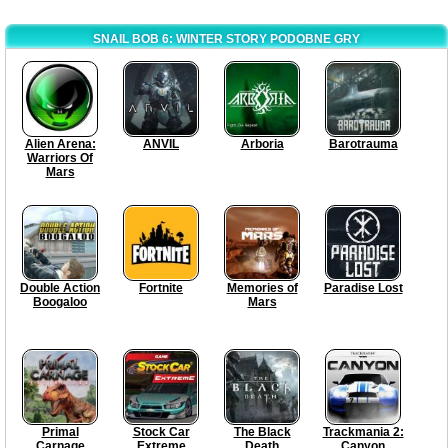
SNAIL BOB 6: WINTER STORY PODOBNE GRY
Alien Arena:
ANVIL
Arboria
Barotrauma
Warriors Of
Mars
Double Action
Fortnite
Memories of
Paradise Lost
Boogaloo
Mars
Primal
Stock Car
The Black
Trackmania 2:
Carnage
Extreme
Death
Canyon