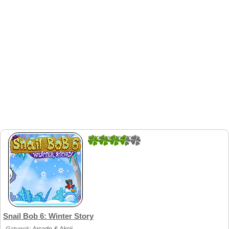
3.5294117647059
17
Snail Bob 6: Winter Story